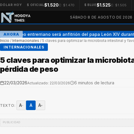
$1.520
$1.525
C: $1.470
C: $1.505
DÓLAR HOY
$ OFICIAL
$ BLUE
SÁBADO 8 DE AGOSTO DE 2026
Un obispo entrerriano será anfitrión del papa León XIV durante 
AHORA
Inicio
/
Internacionales
/
5 claves para optimizar la microbiota intestinal y fa
INTERNACIONALES
5 claves para optimizar la microbiota
pérdida de peso
22/03/2026
6 minutos de lectura
Actualizado: 22/03/2026
A
A
A
TEXTO:
−
+