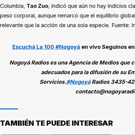
Columbia,
Tao Zuo
, indicó que aún no hay indicios cl
peso corporal, aunque remarcó que el equilibrio globa
relevante que la acción de una sola especie. Fuente: 
Escuchá La 100 #Nogoyá
en vivo
Seguinos e
Nogoyá Radios es una Agencia de Medios que cu
adecuados para la difusión de su Em
Servicios.
#Nogoyá
Radios
3435-42
contacto@nogoyaradi
TAMBIÉN TE PUEDE INTERESAR