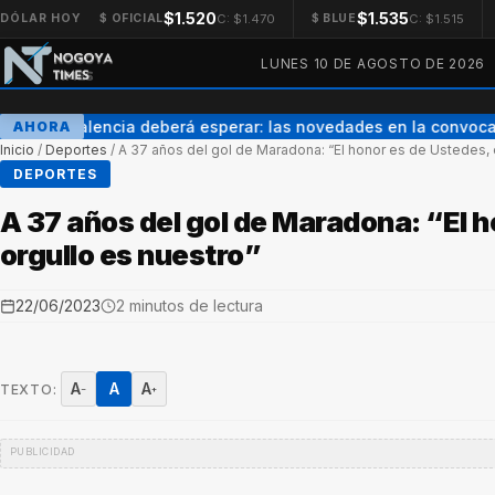
$1.520
$1.535
C: $1.470
C: $1.515
DÓLAR HOY
$ OFICIAL
$ BLUE
LUNES 10 DE AGOSTO DE 2026
Enner Valencia deberá esperar: las novedades en la convocato
AHORA
Inicio
/
Deportes
/
A 37 años del gol de Maradona: “El honor es de Ustedes, e
DEPORTES
A 37 años del gol de Maradona: “El h
orgullo es nuestro”
22/06/2023
2 minutos de lectura
A
A
A
TEXTO:
−
+