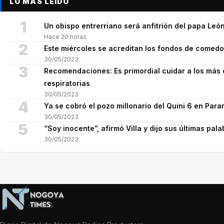
LO MÁS LEÍDO
1
Un obispo entrerriano será anfitrión del papa León
Hace 20 horas
2
Este miércoles se acreditan los fondos de comed
30/05/2023
3
Recomendaciones: Es primordial cuidar a los más 
respiratorias
30/05/2023
4
Ya se cobró el pozo millonario del Quini 6 en Para
30/05/2023
5
“Soy inocente”, afirmó Villa y dijo sus últimas pala
30/05/2023