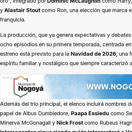
oro”, integrado por
Dominic McLaughlin
como Harry
y
Alastair Stout
como Ron, una elección que marca el 
franquicia.
La producción, que ya genera expectativas y debates 
ocho episodios en su primera temporada, centrada en Ha
estreno está previsto para la
Navidad de 2026,
una f
espíritu familiar y nostálgico que siempre caracterizó a
Además del trío principal, el elenco incluirá nombre
papel de Albus Dumbledore,
Paapa Essiedu
como Se
Minerva McGonagall y
Nick Frost
como Rubeus Hagri