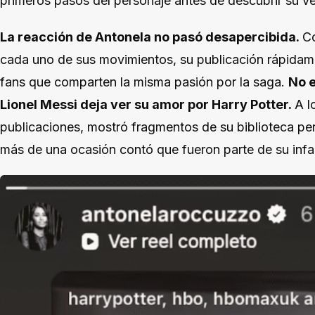
primeros pasos del personaje antes de descubrir su v
La reacción de Antonela no pasó desapercibida.
Co
cada uno de sus movimientos, su publicación rápidam
fans que comparten la misma pasión por la saga.
No e
Lionel Messi deja ver su amor por Harry Potter.
A l
publicaciones, mostró fragmentos de su biblioteca per
más de una ocasión contó que fueron parte de su infa