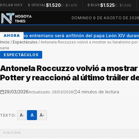
$1.520
$1.525
C: $1.470
C: $1.505
DÓLAR HOY
$ OFICIAL
$ BLUE
DOMINGO 9 DE AGOSTO DE 202
Un obispo entrerriano será anfitrión del papa León XIV durante 
AHORA
Inicio
/
Espectáculos
/
Antonela Roccuzzo volvió a mostrar su fanatismo por Ha
serie
ESPECTÁCULOS
Antonela Roccuzzo volvió a mostrar
Potter y reaccionó al último tráiler d
29/03/2026
4 minutos de lectura
Actualizado: 29/03/2026
A
A
A
TEXTO:
−
+