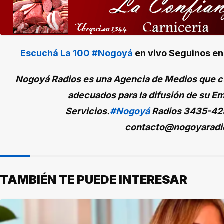
Escuchá La 100 #Nogoyá
en vivo
Seguinos e
Nogoyá Radios es una Agencia de Medios que cu
adecuados para la difusión de su Em
Servicios.
#Nogoyá
Radios
3435-42
contacto@nogoyaradi
TAMBIÉN TE PUEDE INTERESAR