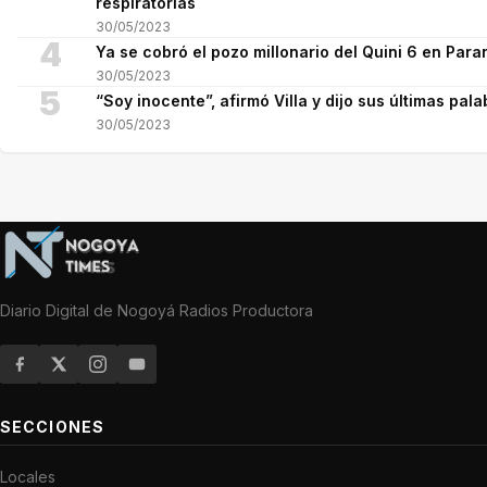
respiratorias
30/05/2023
4
Ya se cobró el pozo millonario del Quini 6 en Para
30/05/2023
5
“Soy inocente”, afirmó Villa y dijo sus últimas pala
30/05/2023
Diario Digital de Nogoyá Radios Productora
SECCIONES
Locales