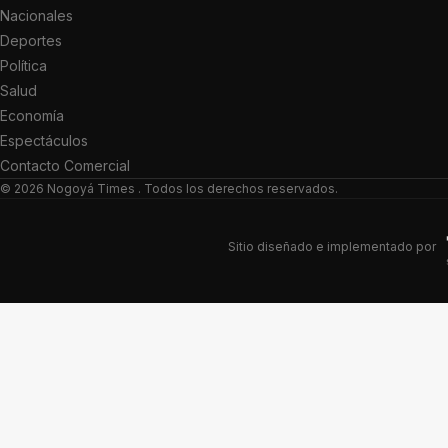
Nacionales
Deportes
Política
Salud
Economía
Espectáculos
Contacto Comercial
© 2026
Nogoyá Times
. Todos los derechos reservados.
Sitio diseñado e implementado por