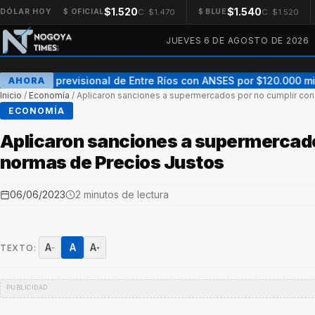
$1.520
$1.540
C: $1.470
C: $1.520
DÓLAR HOY
$ OFICIAL
$ BLUE
JUEVES 6 DE AGOSTO DE 2026
Acuerdo previsional de Entre Ríos con ANSES por $120.000 millo
AHORA
Inicio
/
Economía
/
Aplicaron sanciones a supermercados por no cumplir con
ECONOMÍA
Aplicaron sanciones a supermercado
normas de Precios Justos
06/06/2023
2 minutos de lectura
A
A
A
TEXTO:
−
+