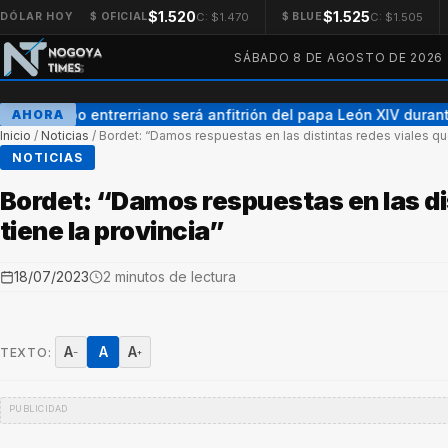
$1.520
$1.525
C: $1.470
C: $1.505
DÓLAR HOY
$ OFICIAL
$ BLUE
SÁBADO 8 DE AGOSTO DE 2026
Un obispo entrerriano será anfitrión del papa León XIV durante 
AHORA
Inicio
/
Noticias
/
Bordet: “Damos respuestas en las distintas redes viales que
NOTICIAS
Bordet: “Damos respuestas en las di
tiene la provincia”
18/07/2023
2 minutos de lectura
A
A
A
TEXTO:
−
+