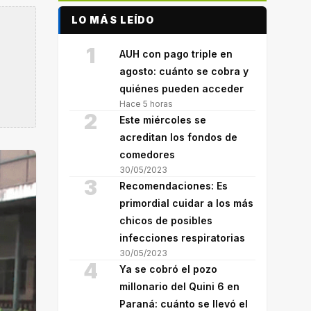
LO MÁS LEÍDO
1
AUH con pago triple en
agosto: cuánto se cobra y
quiénes pueden acceder
Hace 5 horas
2
Este miércoles se
acreditan los fondos de
comedores
30/05/2023
3
Recomendaciones: Es
primordial cuidar a los más
chicos de posibles
infecciones respiratorias
30/05/2023
4
Ya se cobró el pozo
millonario del Quini 6 en
Paraná: cuánto se llevó el