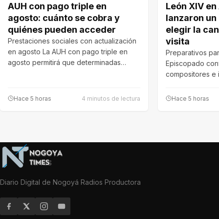
AUH con pago triple en
León XIV en
agosto: cuánto se cobra y
lanzaron un
quiénes pueden acceder
elegir la can
visita
Prestaciones sociales con actualización
en agosto La AUH con pago triple en
Preparativos para
agosto permitirá que determinadas
Episcopado con
familias reciban…
compositores e i
del concurso p
Hace 5 horas
4 minutos de lectura
Hace 5 horas
Diario Digital de Nogoyá Radios Productora