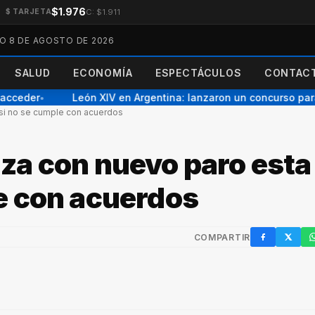
$1.976
C: $1.911
$ TARJETA
O 8 DE AGOSTO DE 2026
SALUD
ECONOMÍA
ESPECTÁCULOS
CONTACT
cceder
León XIV en Argentina: lanzaron un concurso para el
●
si no se cumple con acuerdos
za con nuevo paro esta
e con acuerdos
COMPARTIR
Facebook
X / Twi
W