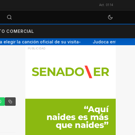
Act. 01:14
O COMERCIAL
egir la canción oficial de su visita
Judoca entrerriana g
●
tter
hatsApp
Copiar enlace