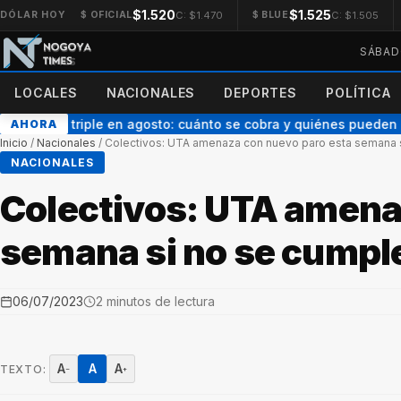
$1.520
$1.525
C: $1.470
C: $1.505
DÓLAR HOY
$ OFICIAL
$ BLUE
SÁBAD
LOCALES
NACIONALES
DEPORTES
POLÍTICA
con pago triple en agosto: cuánto se cobra y quiénes pueden a
AHORA
Inicio
/
Nacionales
/
Colectivos: UTA amenaza con nuevo paro esta semana 
NACIONALES
Colectivos: UTA amena
semana si no se cumpl
06/07/2023
2 minutos de lectura
A
A
A
TEXTO:
−
+