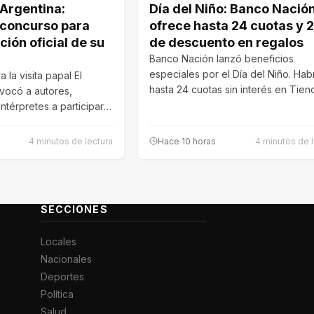
 Argentina:
Día del Niño: Banco Nació
 concurso para
ofrece hasta 24 cuotas y
ción oficial de su
de descuento en regalos
Banco Nación lanzó beneficios
especiales por el Día del Niño. Hab
 la visita papal El
hasta 24 cuotas sin interés en Tie
vocó a autores,
ntérpretes a participar
ara…
4 minutos de lectura
Hace 10 horas
4 minutos de l
SECCIONES
Locales
Nacionales
Deportes
Política
Salud