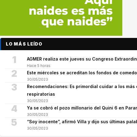
LO MÁS LEÍDO
1
AGMER realiza este jueves su Congreso Extraordina
Hace 5 horas
2
Este miércoles se acreditan los fondos de comed
30/05/2023
3
Recomendaciones: Es primordial cuidar a los más 
respiratorias
30/05/2023
4
Ya se cobró el pozo millonario del Quini 6 en Para
30/05/2023
5
“Soy inocente”, afirmó Villa y dijo sus últimas pala
30/05/2023