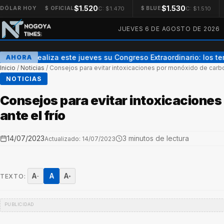
$1.520
$1.530
C: $1.470
C: $1.510
DÓLAR HOY
$ OFICIAL
$ BLUE
JUEVES 6 DE AGOSTO DE 2026
AGMER realiza este jueves su Congreso Extraordinario: los tem
AHORA
Inicio
/
Noticias
/
Consejos para evitar intoxicaciones por monóxido de carbon
NOTICIAS
Consejos para evitar intoxicacione
ante el frío
14/07/2023
3 minutos de lectura
Actualizado: 14/07/2023
A
A
A
TEXTO:
−
+