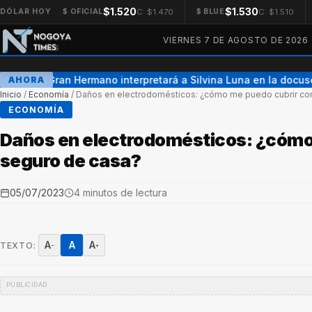
$1.520
$1.530
C: $1.470
C: $1.510
DÓLAR HOY
$ OFICIAL
$ BLUE
VIERNES 7 DE AGOSTO DE 2026
Una ex Gran Hermano interpretará a Silvina Luna en la docuser
AHORA
Inicio
/
Economía
/
Daños en electrodomésticos: ¿cómo me puedo cubrir co
ECONOMÍA
Daños en electrodomésticos: ¿cómo
seguro de casa?
05/07/2023
4 minutos de lectura
A
A
A
TEXTO:
−
+