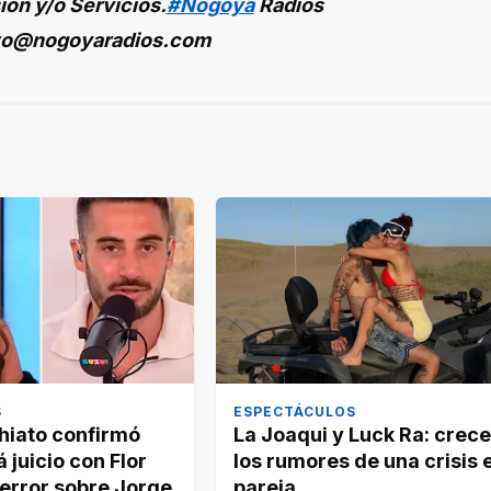
ión y/o Servicios.
#Nogoyá
Radios
to@nogoyaradios.com
S
ESPECTÁCULOS
hiato confirmó
La Joaqui y Luck Ra: crec
 juicio con Flor
los rumores de una crisis e
 error sobre Jorge
pareja