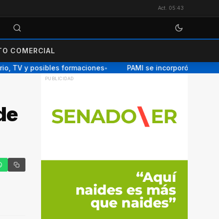
Act. 05:43
O COMERCIAL
o, TV y posibles formaciones
PAMI se incorporó a la red na
●
de
tter
hatsApp
Copiar enlace