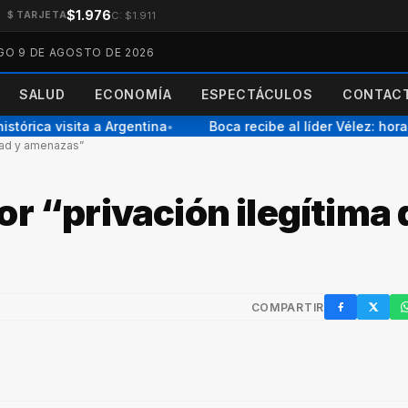
$1.976
C: $1.911
$ TARJETA
O 9 DE AGOSTO DE 2026
SALUD
ECONOMÍA
ESPECTÁCULOS
CONTACT
órica visita a Argentina
Boca recibe al líder Vélez: horari
●
rtad y amenazas”
r “privación ilegítima 
COMPARTIR
Facebook
X / Twi
W