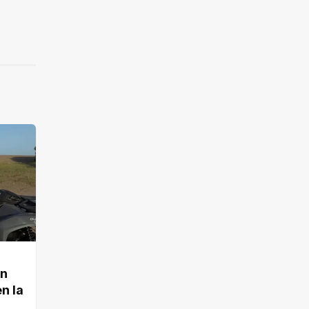
en
n la