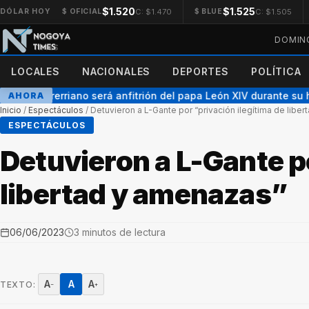
$1.520
$1.525
C: $1.470
C: $1.505
DÓLAR HOY
$ OFICIAL
$ BLUE
DOMING
LOCALES
NACIONALES
DEPORTES
POLÍTICA
spo entrerriano será anfitrión del papa León XIV durante su hist
AHORA
Inicio
/
Espectáculos
/
Detuvieron a L-Gante por “privación ilegítima de libe
ESPECTÁCULOS
Detuvieron a L-Gante po
libertad y amenazas”
06/06/2023
3 minutos de lectura
A
A
A
TEXTO:
−
+