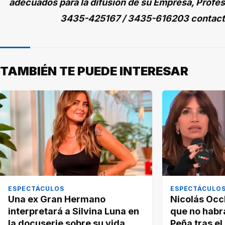
adecuados para la difusión de su Empresa, Profes
3435-425167 / 3435-616203 contac
TAMBIÉN TE PUEDE INTERESAR
ESPECTÁCULOS
ESPECTÁCULO
Una ex Gran Hermano
Nicolás Occ
interpretará a Silvina Luna en
que no habrá
la docuserie sobre su vida
Peña tras el