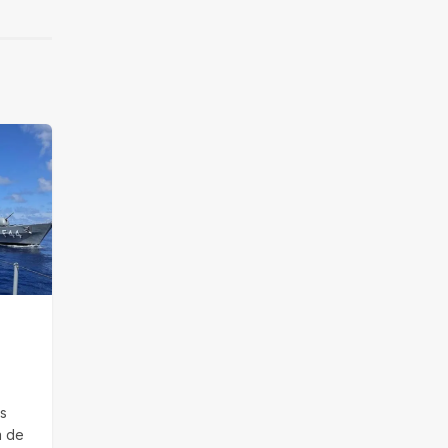
os
a de