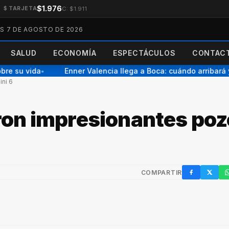
$1.976
C: $1.911
$ TARJETA
ES 7 DE AGOSTO DE 2026
SALUD
ECONOMÍA
ESPECTÁCULOS
CONTACT
e su vida
Enner Valencia llega a Boca: cuándo arribará y 
●
ni 6
ron impresionantes po
COMPARTIR
Facebook
X / Twi
W