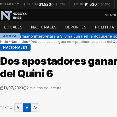
$1.520
$1.530
C: $1.470
C: $1.510
DÓLAR HOY
$ OFICIAL
$ BLUE
VIERN
LOCALES
NACIONALES
DEPORTES
POLÍTICA
x Gran Hermano interpretará a Silvina Luna en la docuserie sobr
AHORA
Inicio
/
Nacionales
/
Dos apostadores ganaron impresionantes pozos del Qui
NACIONALES
Dos apostadores gana
del Quini 6
13/07/2023
2 minutos de lectura
A
A
A
TEXTO:
−
+