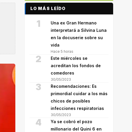
LO MÁS LEÍDO
1
Una ex Gran Hermano
interpretará a Silvina Luna
en la docuserie sobre su
vida
Hace 5 horas
2
Este miércoles se
acreditan los fondos de
comedores
30/05/2023
3
Recomendaciones: Es
primordial cuidar a los más
chicos de posibles
infecciones respiratorias
30/05/2023
4
Ya se cobró el pozo
millonario del Quini 6 en