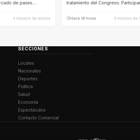
ercado de pases.…
tratamiento del Congreso. Participa
fuerzas de Argentina,…
4 minutos de lectura
Hace 18 horas
5 minutos de 
SECCIONES
Locales
Nacionales
Deportes
Política
Salud
Economía
Espectáculos
Contacto Comercial