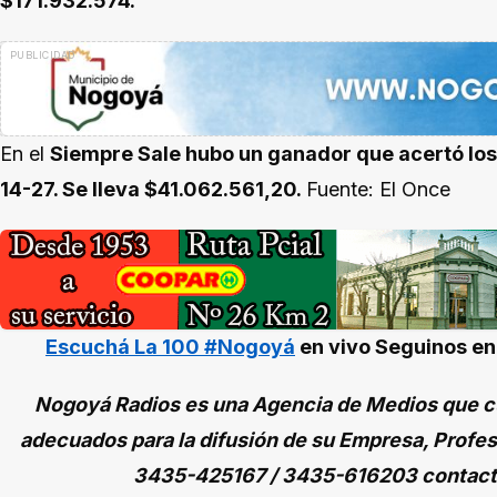
$171.932.574.
En el
Siempre Sale hubo un ganador que acertó lo
14-27. Se lleva $41.062.561,20.
Fuente: El Once
Escuchá La 100 #Nogoyá
en vivo
Seguinos e
Nogoyá Radios es una Agencia de Medios que cu
adecuados para la difusión de su Empresa, Profes
3435-425167 / 3435-616203 contac