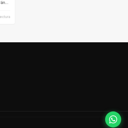
rán
lectura