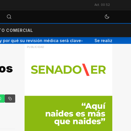
Act. 00:52
O COMERCIAL
por qué su revisión médica será clave
Se realizará una Cha
●
zos
tter
hatsApp
Copiar enlace