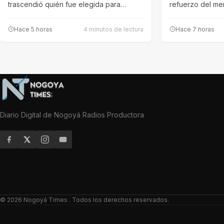
trascendió quién fue elegida para
refuerzo del m
recrear…
Hace 5 horas
4 minutos de lectura
Hace 7 horas
Diario Digital de Nogoyá Radios Productora
© 2026
Nogoyá Times
. Todos los derechos reservados.