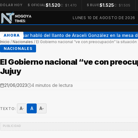
$1.520
$1.525
C: $1.470
C: $1.505
DÓLAR HOY
$ OFICIAL
$ BLUE
LUNES 10 DE AGOSTO DE 2026
Adrián Suar habló del llanto de Araceli González en la mesa d
AHORA
Inicio
/
Nacionales
/
El Gobierno nacional “ve con preocupación” la situación
NACIONALES
El Gobierno nacional “ve con preocu
Jujuy
21/06/2023
4 minutos de lectura
A
A
A
TEXTO:
−
+