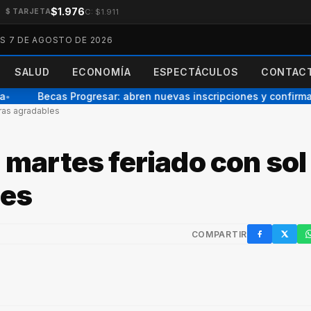
$1.976
C: $1.911
$ TARJETA
ES 7 DE AGOSTO DE 2026
SALUD
ECONOMÍA
ESPECTÁCULOS
CONTACT
Becas Progresar: abren nuevas inscripciones y confirmaro
uras agradables
: martes feriado con sol
les
COMPARTIR
Facebook
X / Twi
W