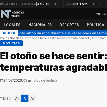
$1.520
$1.525
C: $1.470
C: $1.505
DÓLAR HOY
$ OFICIAL
$ BLUE
VIERN
LOCALES
NACIONALES
DEPORTES
POLÍTICA
co Colapinto sufrió un robo durante sus vacaciones en Europa
AHORA
●
Inicio
/
Noticias
/
El otoño se hace sentir: martes feriado con sol y temperat
NOTICIAS
El otoño se hace sentir
temperaturas agradab
24/03/2026
3 minutos de lectura
A
A
A
TEXTO:
−
+