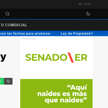
Act. 12:05
O COMERCIAL
n las fechas para anotarse
Ley de Propiedad Privada: el S
●
 y
tter
hatsApp
Copiar enlace