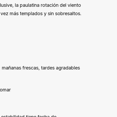
sive, la paulatina rotación del viento
a vez más templados y sin sobresaltos.
: mañanas frescas, tardes agradables
somar
 estabilidad tiene fecha de