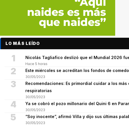
LO MÁS LEÍDO
1
Nicolás Tagliafico deslizó que el Mundial 2026 fue
Hace 5 horas
2
Este miércoles se acreditan los fondos de comed
30/05/2023
3
Recomendaciones: Es primordial cuidar a los más 
respiratorias
30/05/2023
4
Ya se cobró el pozo millonario del Quini 6 en Para
30/05/2023
5
“Soy inocente”, afirmó Villa y dijo sus últimas pala
30/05/2023