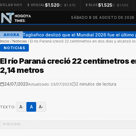
$1.520
$1.525
C: $1.470
C: $1.505
DÓLAR HOY
$ OFICIAL
$ BLUE
SÁBADO 8 DE AGOSTO DE 2026
Nicolás Tagliafico deslizó que el Mundial 2026 fue el último p
AHORA
Inicio
/
Noticias
/
El río Paraná creció 22 centímetros en dos días y alcanzó lo
NOTICIAS
El río Paraná creció 22 centímetros e
2,14 metros
24/07/2023
2 minutos de lectura
Actualizado: 23/07/2023
A
A
A
TEXTO:
−
+