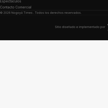
Espectáculos
Contacto Comercial
© 2026
Nogoyá Times
. Todos los derechos reservados.
Sitio diseñado e implementado por