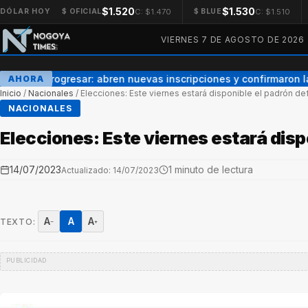
$1.520
$1.530
C: $1.470
C: $1.510
DÓLAR HOY
$ OFICIAL
$ BLUE
VIERNES 7 DE AGOSTO DE 2026
Becas Progresar: abren nuevas inscripciones y confirmaron la
AHORA
Inicio
/
Nacionales
/
Elecciones: Este viernes estará disponible el padrón def
NACIONALES
Elecciones: Este viernes estará dispo
14/07/2023
1 minuto de lectura
Actualizado: 14/07/2023
A
A
A
TEXTO:
−
+