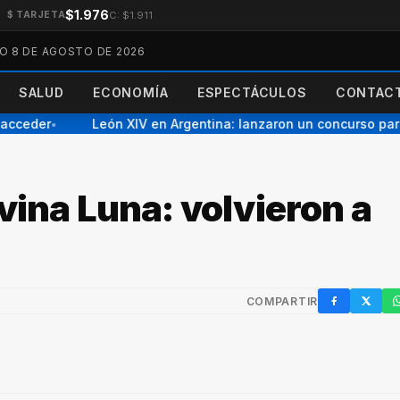
$1.976
C: $1.911
$ TARJETA
O 8 DE AGOSTO DE 2026
SALUD
ECONOMÍA
ESPECTÁCULOS
CONTACT
cceder
León XIV en Argentina: lanzaron un concurso para el
●
vina Luna: volvieron a
COMPARTIR
Facebook
X / Twi
W