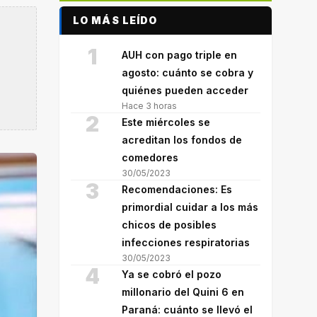
LO MÁS LEÍDO
1
AUH con pago triple en
agosto: cuánto se cobra y
quiénes pueden acceder
Hace 3 horas
2
Este miércoles se
acreditan los fondos de
comedores
30/05/2023
3
Recomendaciones: Es
primordial cuidar a los más
chicos de posibles
infecciones respiratorias
30/05/2023
4
Ya se cobró el pozo
millonario del Quini 6 en
Paraná: cuánto se llevó el