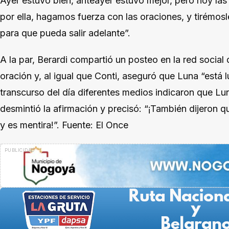
Ayer estuvo bien, anteayer estuvo mejor, pero hoy l
por ella, hagamos fuerza con las oraciones, y tirémo
para que pueda salir adelante”.
A la par, Berardi compartió un posteo en la red social 
oración y, al igual que Conti, aseguró que Luna “está l
transcurso del día diferentes medios indicaron que Lun
desmintió la afirmación y precisó: “¡También dijeron qu
y es mentira!”. Fuente: El Once