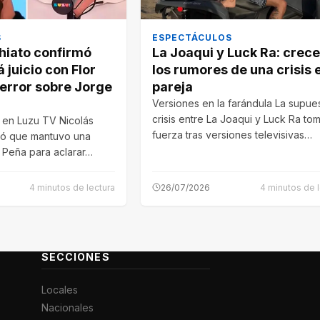
S
ESPECTÁCULOS
hiato confirmó
La Joaqui y Luck Ra: crec
 juicio con Flor
los rumores de una crisis e
 error sobre Jorge
pareja
Versiones en la farándula La supue
crisis entre La Joaqui y Luck Ra to
a en Luzu TV Nicolás
fuerza tras versiones televisivas…
ró que mantuvo una
 Peña para aclarar…
4 minutos de lectura
26/07/2026
4 minutos de l
SECCIONES
Locales
Nacionales