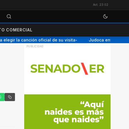
Act. 23:02
O COMERCIAL
egir la canción oficial de su visita
Judoca entrerriana ga
●
tter
hatsApp
Copiar enlace