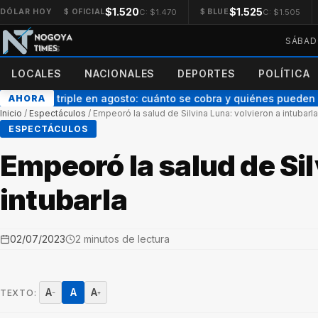
$1.520
$1.525
C: $1.470
C: $1.505
DÓLAR HOY
$ OFICIAL
$ BLUE
SÁBAD
LOCALES
NACIONALES
DEPORTES
POLÍTICA
on pago triple en agosto: cuánto se cobra y quiénes pueden a
AHORA
Inicio
/
Espectáculos
/
Empeoró la salud de Silvina Luna: volvieron a intubarla
ESPECTÁCULOS
Empeoró la salud de Sil
intubarla
02/07/2023
2 minutos de lectura
A
A
A
TEXTO:
−
+