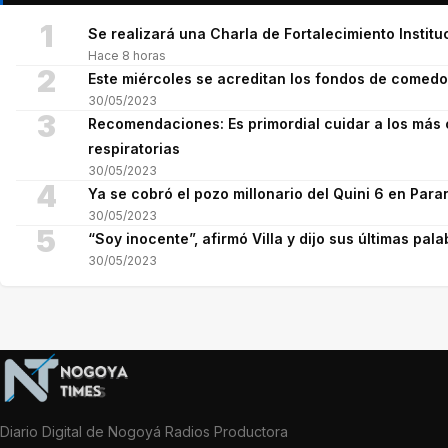
1
Se realizará una Charla de Fortalecimiento Institu
Hace 8 horas
2
Este miércoles se acreditan los fondos de comed
30/05/2023
3
Recomendaciones: Es primordial cuidar a los más 
respiratorias
30/05/2023
4
Ya se cobró el pozo millonario del Quini 6 en Para
30/05/2023
5
“Soy inocente”, afirmó Villa y dijo sus últimas pala
30/05/2023
Diario Digital de Nogoyá Radios Productora