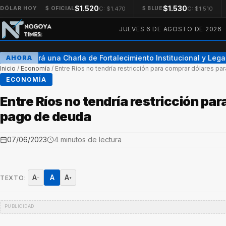
$1.520
$1.530
C: $1.470
C: $1.510
DÓLAR HOY
$ OFICIAL
$ BLUE
JUEVES 6 DE AGOSTO DE 2026
Se realizará una Charla de Fortalecimiento Institucional y Legal
AHORA
●
Inicio
/
Economía
/
Entre Ríos no tendría restricción para comprar dólares pa
ECONOMÍA
Entre Ríos no tendría restricción par
pago de deuda
07/06/2023
4 minutos de lectura
A
A
A
TEXTO:
−
+