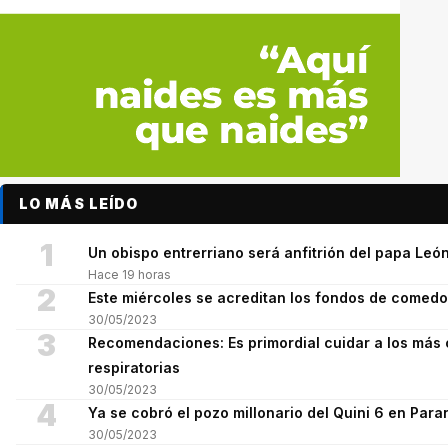
LO MÁS LEÍDO
1
Un obispo entrerriano será anfitrión del papa León
Hace 19 horas
2
Este miércoles se acreditan los fondos de comed
30/05/2023
3
Recomendaciones: Es primordial cuidar a los más 
respiratorias
30/05/2023
4
Ya se cobró el pozo millonario del Quini 6 en Para
30/05/2023