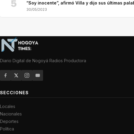
5
“Soy inocente”, afirmó Villa y dijo sus últimas pala
30/05/2023
Diario Digital de Nogoyá Radios Productora
SECCIONES
Locales
Nacionales
Deportes
Política