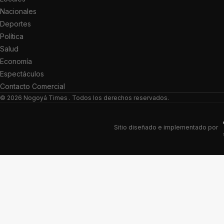
Nacionales
Deportes
Política
Salud
Economía
Espectáculos
Contacto Comercial
© 2026
Nogoyá Times
. Todos los derechos reservados.
Sitio diseñado e implementado por