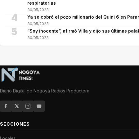
respiratorias
30/05/2023
4
Ya se cobró el pozo millonario del Quini 6 en Para
30/05/2023
5
“Soy inocente”, afirmó Villa y dijo sus últimas pala
30/05/2023
Diario Digital de Nogoyá Radios Productora
SECCIONES
Locales