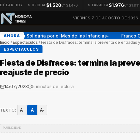
$1.520
$1.976
C: $1.470
C: $1.911
DÓLAR HOY
$ OFICIAL
$ TARJETA
VIERNES 7 DE AGOSTO DE 2026
Jornada Solidaria por el Mes de las Infancias
Franco Co
AHORA
●
Inicio
/
Espectáculos
/
Fiesta de Disfraces: termina la preventa de entradas 
ESPECTÁCULOS
Fiesta de Disfraces: termina la prev
reajuste de precio
14/07/2023
5 minutos de lectura
A
A
A
TEXTO:
−
+