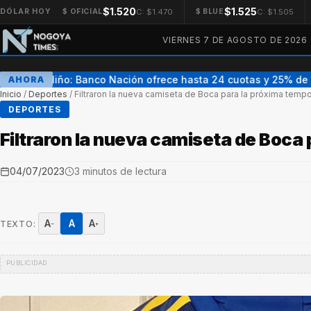
$1.520
$1.525
C: $1.470
C: $1.505
DÓLAR HOY
$ OFICIAL
$ BLUE
VIERNES 7 DE AGOSTO DE 2026
Día del Niño: Banco Nación ofrece hasta 24 cuotas y 25% de 
AHORA
Inicio
/
Deportes
/
Filtraron la nueva camiseta de Boca para la próxima temp
DEPORTES
Filtraron la nueva camiseta de Boca
04/07/2023
3 minutos de lectura
A
A
A
TEXTO:
−
+