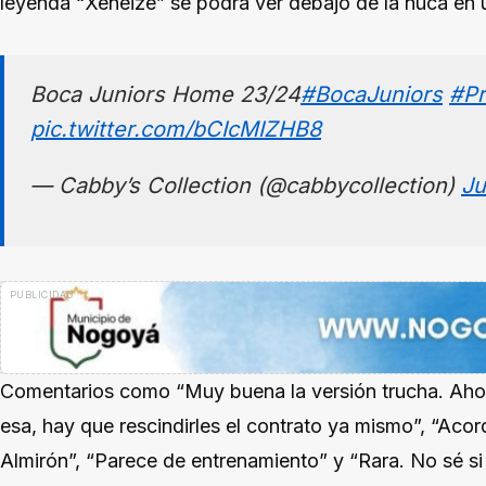
leyenda “Xeneize” se podrá ver debajo de la nuca en u
Boca Juniors Home 23/24
#BocaJuniors
#Pr
pic.twitter.com/bCIcMIZHB8
— Cabby’s Collection (@cabbycollection)
Ju
Comentarios como “Muy buena la versión trucha. Ahora,
esa, hay que rescindirles el contrato ya mismo”, “Aco
Almirón”, “Parece de entrenamiento” y “Rara. No sé si