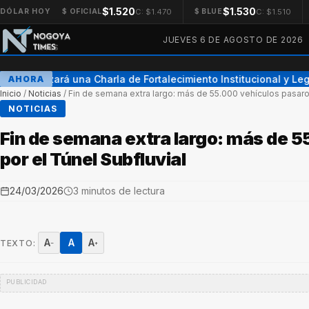
$1.520
$1.530
C: $1.470
C: $1.510
DÓLAR HOY
$ OFICIAL
$ BLUE
JUEVES 6 DE AGOSTO DE 2026
Se realizará una Charla de Fortalecimiento Institucional y Lega
AHORA
Inicio
/
Noticias
/
Fin de semana extra largo: más de 55.000 vehículos pasaro
NOTICIAS
Fin de semana extra largo: más de 
por el Túnel Subfluvial
24/03/2026
3 minutos de lectura
A
A
A
TEXTO:
−
+