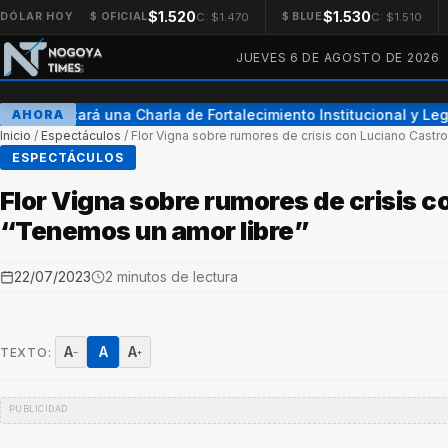
$1.520
$1.530
C: $1.470
C: $1.510
DÓLAR HOY
$ OFICIAL
$ BLUE
JUEVES 6 DE AGOSTO DE 2026
Se realizará una Charla de Fortalecimiento Institucional y Lega
AHORA
Inicio
/
Espectáculos
/
Flor Vigna sobre rumores de crisis con Luciano Castr
ESPECTÁCULOS
Flor Vigna sobre rumores de crisis c
“Tenemos un amor libre”
22/07/2023
2 minutos de lectura
A
A
A
TEXTO:
−
+