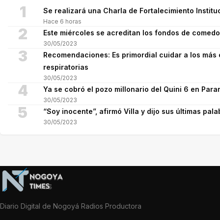
1
Se realizará una Charla de Fortalecimiento Institu
Hace 6 horas
2
Este miércoles se acreditan los fondos de comed
30/05/2023
3
Recomendaciones: Es primordial cuidar a los más 
respiratorias
30/05/2023
4
Ya se cobró el pozo millonario del Quini 6 en Para
30/05/2023
5
“Soy inocente”, afirmó Villa y dijo sus últimas pala
30/05/2023
Diario Digital de Nogoyá Radios Productora