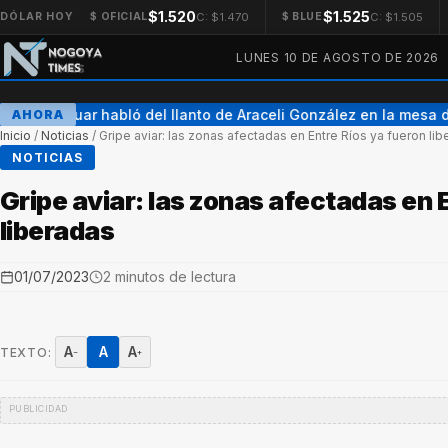
$1.520
$1.525
C: $1.470
C: $1.505
DÓLAR HOY
$ OFICIAL
$ BLUE
LUNES 10 DE AGOSTO DE 2026
Adrián Suar habló del llanto de Araceli González en la mesa 
AHORA
Inicio
/
Noticias
/
Gripe aviar: las zonas afectadas en Entre Ríos ya fueron li
NOTICIAS
Gripe aviar: las zonas afectadas en 
liberadas
01/07/2023
2 minutos de lectura
A
A
A
TEXTO:
−
+