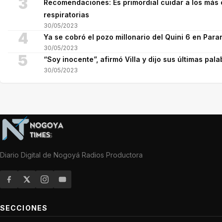
3
Recomendaciones: Es primordial cuidar a los más 
respiratorias
30/05/2023
4
Ya se cobró el pozo millonario del Quini 6 en Para
30/05/2023
5
“Soy inocente”, afirmó Villa y dijo sus últimas pala
30/05/2023
Diario Digital de Nogoyá Radios Productora
SECCIONES