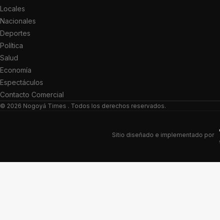
Locales
Nacionales
Deportes
Política
Salud
Economía
Espectáculos
Contacto Comercial
© 2026
Nogoyá Times
. Todos los derechos reservados.
Sitio diseñado e implementado por