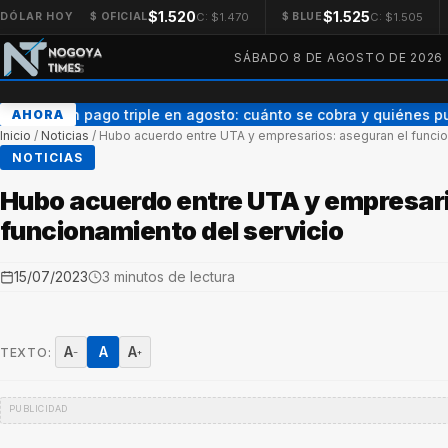
$1.520
$1.525
C: $1.470
C: $1.505
DÓLAR HOY
$ OFICIAL
$ BLUE
SÁBADO 8 DE AGOSTO DE 2026
AUH con pago triple en agosto: cuánto se cobra y quiénes p
AHORA
Inicio
/
Noticias
/
Hubo acuerdo entre UTA y empresarios: aseguran el funcio
NOTICIAS
Hubo acuerdo entre UTA y empresari
funcionamiento del servicio
15/07/2023
3 minutos de lectura
A
A
A
TEXTO:
−
+