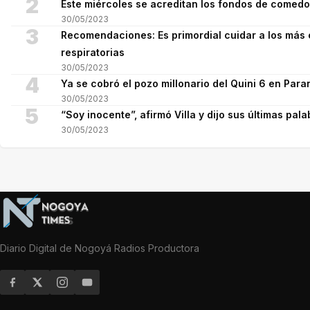
2
Este miércoles se acreditan los fondos de comed
30/05/2023
3
Recomendaciones: Es primordial cuidar a los más 
respiratorias
30/05/2023
4
Ya se cobró el pozo millonario del Quini 6 en Para
30/05/2023
5
“Soy inocente”, afirmó Villa y dijo sus últimas pala
30/05/2023
Diario Digital de Nogoyá Radios Productora