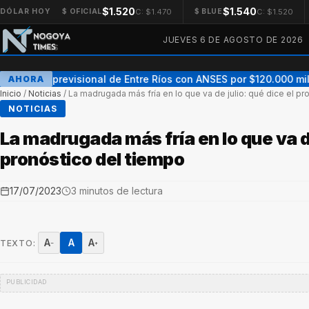
$1.520
$1.540
C: $1.470
C: $1.520
DÓLAR HOY
$ OFICIAL
$ BLUE
JUEVES 6 DE AGOSTO DE 2026
Acuerdo previsional de Entre Ríos con ANSES por $120.000 millon
AHORA
Inicio
/
Noticias
/
La madrugada más fría en lo que va de julio: qué dice el pr
NOTICIAS
La madrugada más fría en lo que va de
pronóstico del tiempo
17/07/2023
3 minutos de lectura
A
A
A
TEXTO:
−
+