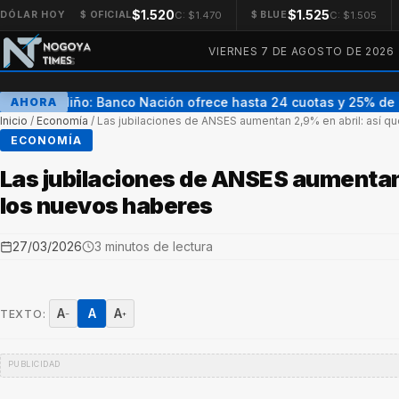
$1.520
$1.525
C: $1.470
C: $1.505
DÓLAR HOY
$ OFICIAL
$ BLUE
VIERNES 7 DE AGOSTO DE 2026
Día del Niño: Banco Nación ofrece hasta 24 cuotas y 25% de 
AHORA
Inicio
/
Economía
/
Las jubilaciones de ANSES aumentan 2,9% en abril: así 
ECONOMÍA
Las jubilaciones de ANSES aumentan
los nuevos haberes
27/03/2026
3 minutos de lectura
A
A
A
TEXTO:
−
+