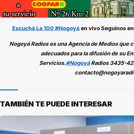
Escuchá La 100 #Nogoyá
en vivo
Seguinos e
Nogoyá Radios es una Agencia de Medios que cu
adecuados para la difusión de su Em
Servicios.
#Nogoyá
Radios
3435-42
contacto@nogoyaradi
TAMBIÉN TE PUEDE INTERESAR