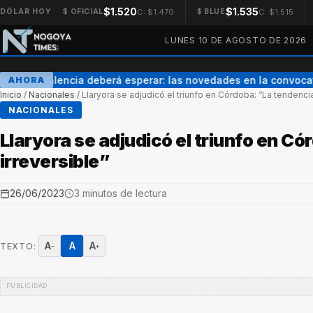
$1.520
$1.535
C: $1.470
C: $1.515
DÓLAR HOY
$ OFICIAL
$ BLUE
LUNES 10 DE AGOSTO DE 2026
Enner Valencia deberá esperar: las novedades en la convocato
AHORA
Inicio
/
Nacionales
/
Llaryora se adjudicó el triunfo en Córdoba: “La tendencia
NACIONALES
Llaryora se adjudicó el triunfo en C
irreversible”
26/06/2023
3 minutos de lectura
A
A
A
TEXTO:
−
+