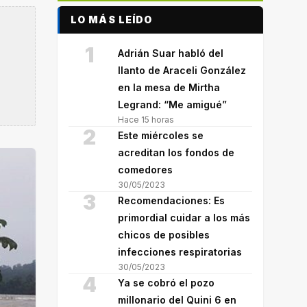
LO MÁS LEÍDO
1
Adrián Suar habló del
llanto de Araceli González
en la mesa de Mirtha
Legrand: “Me amigué”
Hace 15 horas
2
Este miércoles se
acreditan los fondos de
comedores
30/05/2023
3
Recomendaciones: Es
primordial cuidar a los más
chicos de posibles
infecciones respiratorias
30/05/2023
4
Ya se cobró el pozo
millonario del Quini 6 en