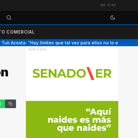
Act. 01:42
O COMERCIAL
i Acosta: “Hay límites que tal vez para ellos no lo eran”
E
●
on
tter
hatsApp
Copiar enlace