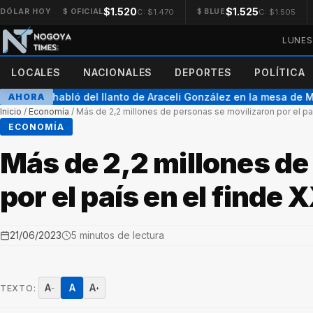
$1.520
$1.525
C: $1.470
C: $1.505
DÓLAR HOY
$ OFICIAL
$ BLUE
LUNES
LOCALES
NACIONALES
DEPORTES
POLÍTICA
ián Suar habló del llanto de Araceli González en la mesa de Mi
AHORA
Inicio
/
Economía
/
Más de 2,2 millones de personas se movilizaron por el pa
ECONOMÍA
Más de 2,2 millones de
por el país en el finde 
21/06/2023
5 minutos de lectura
A
A
A
TEXTO:
−
+