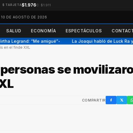
$1.976
C: $1.911
$ TARJETA
 10 DE AGOSTO DE 2026
SALUD
ECONOMÍA
ESPECTÁCULOS
CONTACT
rtha Legrand: “Me amigué”
La Joaqui habló de Luck Ra y Tul
●
ís en el finde XXL
 personas se movilizar
XXL
COMPARTIR
Facebook
X / Twi
W