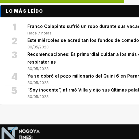
LO MÁS LEÍDO
1
Franco Colapinto sufrió un robo durante sus vaca
Hace 7 horas
2
Este miércoles se acreditan los fondos de comed
30/05/2023
3
Recomendaciones: Es primordial cuidar a los más 
respiratorias
30/05/2023
4
Ya se cobró el pozo millonario del Quini 6 en Para
30/05/2023
5
“Soy inocente”, afirmó Villa y dijo sus últimas pala
30/05/2023