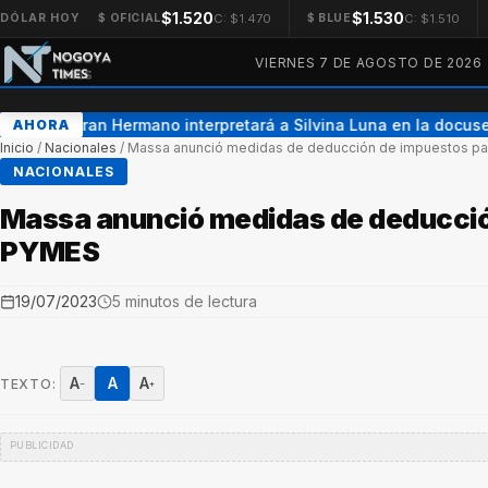
$1.520
$1.530
C: $1.470
C: $1.510
DÓLAR HOY
$ OFICIAL
$ BLUE
VIERNES 7 DE AGOSTO DE 2026
Una ex Gran Hermano interpretará a Silvina Luna en la docuser
AHORA
Inicio
/
Nacionales
/
Massa anunció medidas de deducción de impuestos p
NACIONALES
Massa anunció medidas de deducció
PYMES
19/07/2023
5 minutos de lectura
A
A
A
TEXTO:
−
+