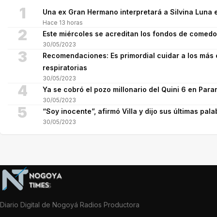
1
Una ex Gran Hermano interpretará a Silvina Luna e
Hace 13 horas
2
Este miércoles se acreditan los fondos de comed
30/05/2023
3
Recomendaciones: Es primordial cuidar a los más 
respiratorias
30/05/2023
4
Ya se cobró el pozo millonario del Quini 6 en Para
30/05/2023
5
“Soy inocente”, afirmó Villa y dijo sus últimas pala
30/05/2023
Diario Digital de Nogoyá Radios Productora