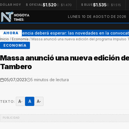
$1.520
$1.535
C: $1.470
C: $1.515
DÓLAR HOY
$ OFICIAL
$ BLUE
LUNES 10 DE AGOSTO DE 2026
Enner Valencia deberá esperar: las novedades en la convocator
AHORA
Inicio
/
Economía
/
Massa anunció una nueva edición del programa Impulso
ECONOMÍA
Massa anunció una nueva edición de
Tambero
05/07/2023
5 minutos de lectura
A
A
A
TEXTO:
−
+