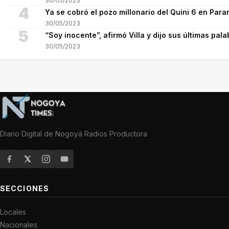
30/05/2023
4
Ya se cobró el pozo millonario del Quini 6 en Para
30/05/2023
5
“Soy inocente”, afirmó Villa y dijo sus últimas pala
30/05/2023
Diario Digital de Nogoyá Radios Productora
SECCIONES
Locales
Nacionales