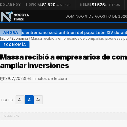
$1.520
$1.525
C: $1.470
C: $1.505
DÓLAR HOY
$ OFICIAL
$ BLUE
DOMINGO 9 DE AGOSTO DE 202
Un obispo entrerriano será anfitrión del papa León XIV durante 
AHORA
Inicio
/
Economía
/
Massa recibió a empresarios de compañías japonesas par
ECONOMÍA
Massa recibió a empresarios de com
ampliar inversiones
13/07/2023
4 minutos de lectura
A
A
A
TEXTO:
−
+