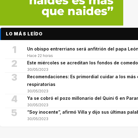
LO MÁS LEÍDO
1
Un obispo entrerriano será anfitrión del papa León
Hace 22 horas
2
Este miércoles se acreditan los fondos de comed
30/05/2023
3
Recomendaciones: Es primordial cuidar a los más 
respiratorias
30/05/2023
4
Ya se cobró el pozo millonario del Quini 6 en Para
30/05/2023
5
“Soy inocente”, afirmó Villa y dijo sus últimas pala
30/05/2023