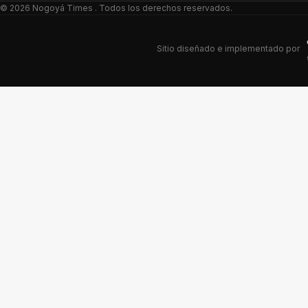
© 2026
Nogoyá Times
. Todos los derechos reservados.
Sitio diseñado e implementado por