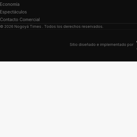
Economía
Espectáculos
Contacto Comercial
© 2026
Nogoyá Times
. Todos los derechos reservados.
Sitio diseñado e implementado por