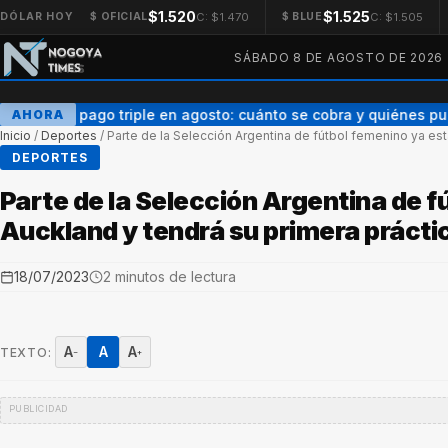
$1.520
$1.525
C: $1.470
C: $1.505
DÓLAR HOY
$ OFICIAL
$ BLUE
SÁBADO 8 DE AGOSTO DE 2026
AUH con pago triple en agosto: cuánto se cobra y quiénes pu
AHORA
Inicio
/
Deportes
/
Parte de la Selección Argentina de fútbol femenino ya est
DEPORTES
Parte de la Selección Argentina de f
Auckland y tendrá su primera prácti
18/07/2023
2 minutos de lectura
A
A
A
TEXTO:
−
+