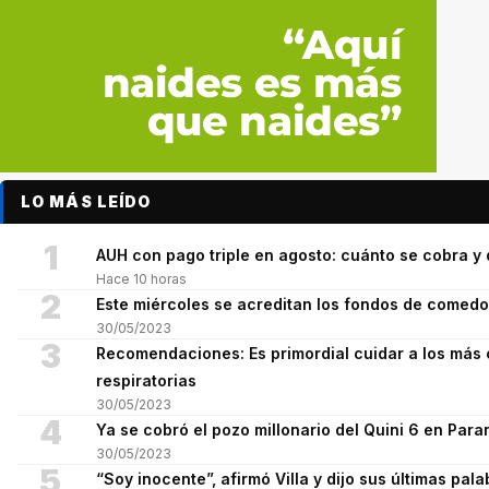
LO MÁS LEÍDO
1
AUH con pago triple en agosto: cuánto se cobra 
Hace 10 horas
2
Este miércoles se acreditan los fondos de comed
30/05/2023
3
Recomendaciones: Es primordial cuidar a los más 
respiratorias
30/05/2023
4
Ya se cobró el pozo millonario del Quini 6 en Para
30/05/2023
5
“Soy inocente”, afirmó Villa y dijo sus últimas pala