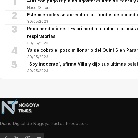
1
AUH con pago triple en agosto: cuánto se cobra 
Hace 13 horas
2
Este miércoles se acreditan los fondos de comed
30/05/2023
3
Recomendaciones: Es primordial cuidar a los más 
respiratorias
30/05/2023
4
Ya se cobró el pozo millonario del Quini 6 en Para
30/05/2023
5
“Soy inocente”, afirmó Villa y dijo sus últimas pala
30/05/2023
Diario Digital de Nogoyá Radios Productora