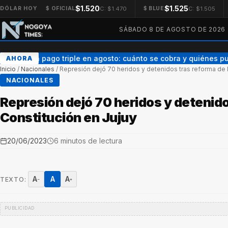
$1.520
$1.525
C: $1.470
C: $1.505
DÓLAR HOY
$ OFICIAL
$ BLUE
SÁBADO 8 DE AGOSTO DE 2026
AUH con pago triple en agosto: cuánto se cobra y quiénes pu
AHORA
Inicio
/
Nacionales
/
Represión dejó 70 heridos y detenidos tras reforma de l
NACIONALES
Represión dejó 70 heridos y detenido
Constitución en Jujuy
20/06/2023
6 minutos de lectura
A
A
A
TEXTO:
−
+