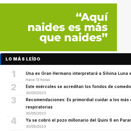
LO MÁS LEÍDO
1
Una ex Gran Hermano interpretará a Silvina Luna e
Hace 13 horas
2
Este miércoles se acreditan los fondos de comed
30/05/2023
3
Recomendaciones: Es primordial cuidar a los más 
respiratorias
30/05/2023
4
Ya se cobró el pozo millonario del Quini 6 en Para
30/05/2023