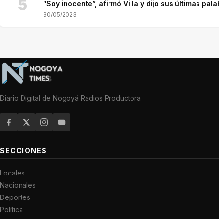
5
“Soy inocente”, afirmó Villa y dijo sus últimas pala
30/05/2023
Diario Digital de Nogoyá Radios Productora
SECCIONES
Locales
Nacionales
Deportes
Política