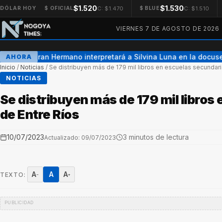
$1.520
$1.530
C: $1.470
C: $1.510
DÓLAR HOY
$ OFICIAL
$ BLUE
VIERNES 7 DE AGOSTO DE 2026
Una ex Gran Hermano interpretará a Silvina Luna en la docuser
AHORA
Inicio
/
Noticias
/
Se distribuyen más de 179 mil libros en escuelas secundari
NOTICIAS
Se distribuyen más de 179 mil libros
de Entre Ríos
10/07/2023
3 minutos de lectura
Actualizado: 09/07/2023
A
A
A
TEXTO:
−
+