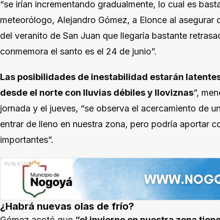
“se irían incrementando gradualmente, lo cual es basta
meteorólogo, Alejandro Gómez, a Elonce al asegurar
del veranito de San Juan que llegaría bastante retras
conmemora el santo es el 24 de junio”.
Las posibilidades de inestabilidad estarán latent
desde el norte con lluvias débiles y lloviznas
”, men
jornada y el jueves, “se observa el acercamiento de un
entrar de lleno en nuestra zona, pero podría aportar c
importantes”.
¿Habrá nuevas olas de frío?
Gómez acotó que
“el invierno en nuestra zona tien