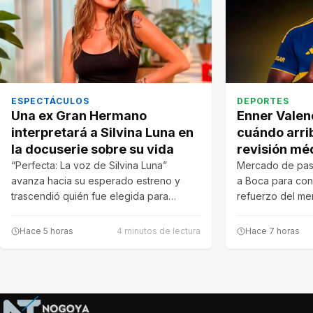
ESPECTÁCULOS
DEPORTES
Una ex Gran Hermano
Enner Valenc
interpretará a Silvina Luna en
cuándo arri
la docuserie sobre su vida
revisión mé
“Perfecta: La voz de Silvina Luna”
Mercado de pase
avanza hacia su esperado estreno y
a Boca para conv
trascendió quién fue elegida para
refuerzo del m
recrear…
Hace 5 horas
4 minutos de lectura
Hace 7 horas