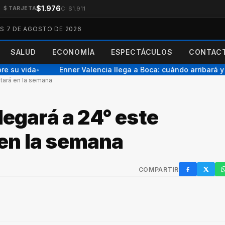
$1.976
C: $1.911
$ TARJETA
ES 7 DE AGOSTO DE 2026
SALUD
ECONOMÍA
ESPECTÁCULOS
CONTACT
 su vida
Enner Valencia llega a Boca: cuándo arribará y p
●
tará en la semana
legará a 24° este
en la semana
COMPARTIR
Facebook
X / Twi
W