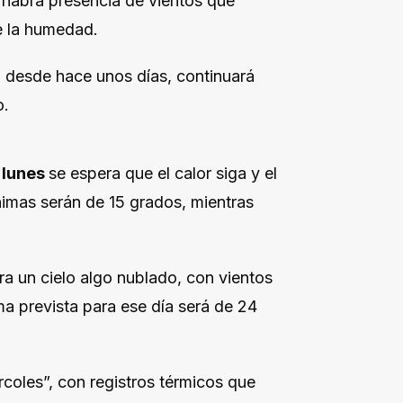
habrá presencia de vientos que
e la humedad.
ón desde hace unos días, continuará
o.
l
lunes
se espera que el calor siga y el
nimas serán de 15 grados, mientras
ra un cielo algo nublado, con vientos
ma prevista para ese día será de 24
iércoles”, con registros térmicos que