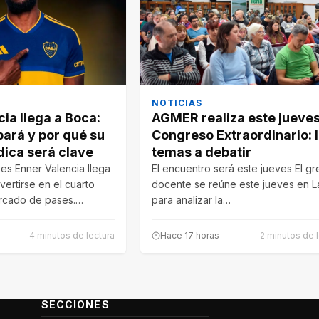
NOTICIAS
ia llega a Boca:
AGMER realiza este jueves
bará y por qué su
Congreso Extraordinario: 
dica será clave
temas a debatir
s Enner Valencia llega
El encuentro será este jueves El g
ertirse en el cuarto
docente se reúne este jueves en L
ercado de pases.…
para analizar la…
4 minutos de lectura
Hace 17 horas
2 minutos de 
SECCIONES