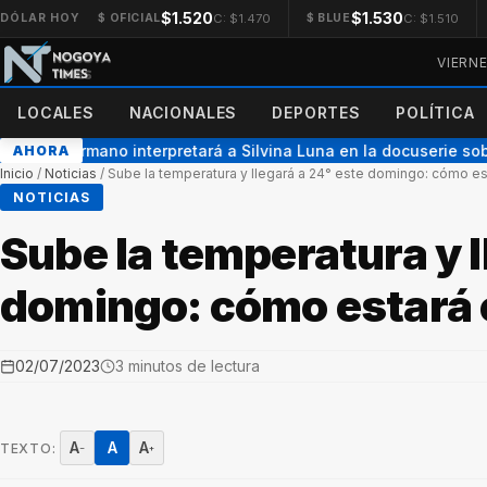
$1.520
$1.530
C: $1.470
C: $1.510
DÓLAR HOY
$ OFICIAL
$ BLUE
VIERN
LOCALES
NACIONALES
DEPORTES
POLÍTICA
 Gran Hermano interpretará a Silvina Luna en la docuserie sobre
AHORA
Inicio
/
Noticias
/
Sube la temperatura y llegará a 24° este domingo: cómo es
NOTICIAS
Sube la temperatura y l
domingo: cómo estará 
02/07/2023
3 minutos de lectura
A
A
A
TEXTO:
−
+