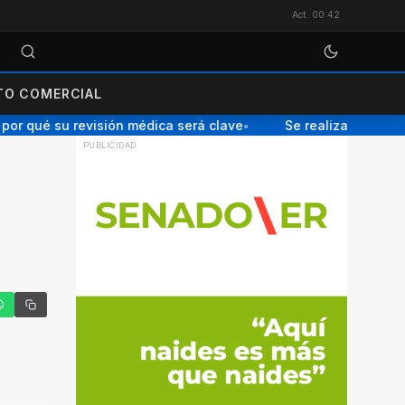
Act. 00:42
O COMERCIAL
or qué su revisión médica será clave
Se realizará una Char
●
tter
hatsApp
Copiar enlace