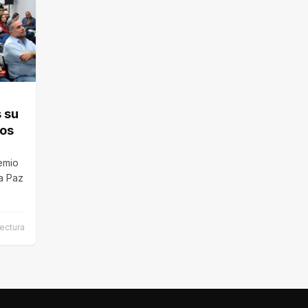
 su
los
remio
a Paz
lectura