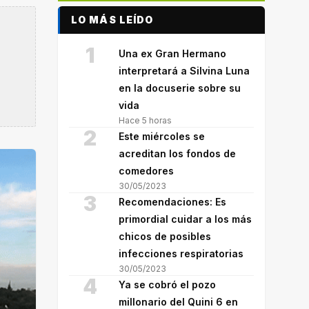
LO MÁS LEÍDO
1
Una ex Gran Hermano
interpretará a Silvina Luna
en la docuserie sobre su
vida
Hace 5 horas
2
Este miércoles se
acreditan los fondos de
comedores
30/05/2023
3
Recomendaciones: Es
primordial cuidar a los más
chicos de posibles
infecciones respiratorias
30/05/2023
4
Ya se cobró el pozo
millonario del Quini 6 en