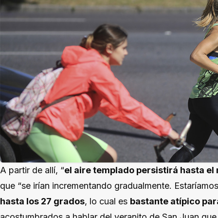
A partir de allí, “
el aire templado persistirá hasta el
que “se irían incrementando gradualmente. Estaríamos
hasta los 27 grados
, lo cual es
bastante atípico par
acostumbrados a hablar del veranito de San Juan que 