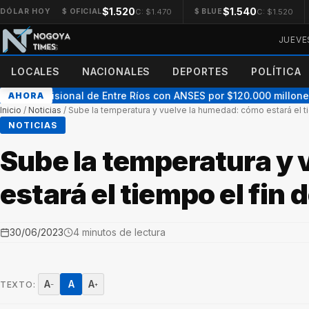
$1.520
$1.540
C: $1.470
C: $1.520
DÓLAR HOY
$ OFICIAL
$ BLUE
JUEVE
LOCALES
NACIONALES
DEPORTES
POLÍTICA
do previsional de Entre Ríos con ANSES por $120.000 millones: “E
AHORA
Inicio
/
Noticias
/
Sube la temperatura y vuelve la humedad: cómo estará el 
NOTICIAS
Sube la temperatura y
estará el tiempo el fin
30/06/2023
4 minutos de lectura
A
A
A
TEXTO:
−
+