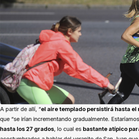
A partir de allí, “
el aire templado persistirá hasta el
que “se irían incrementando gradualmente. Estaríamos
hasta los 27 grados
, lo cual es
bastante atípico par
acostumbrados a hablar del veranito de San Juan que 