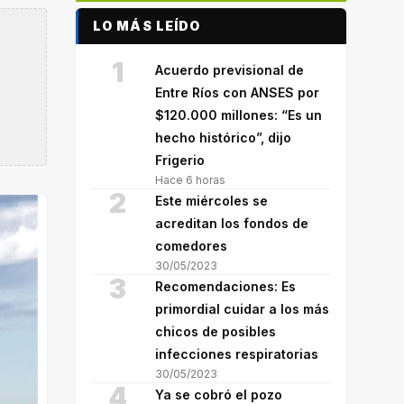
LO MÁS LEÍDO
1
Acuerdo previsional de
Entre Ríos con ANSES por
$120.000 millones: “Es un
hecho histórico”, dijo
Frigerio
Hace 6 horas
2
Este miércoles se
acreditan los fondos de
comedores
30/05/2023
3
Recomendaciones: Es
primordial cuidar a los más
chicos de posibles
infecciones respiratorias
30/05/2023
4
Ya se cobró el pozo