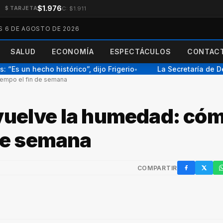
$1.976
C: $1.911
$ TARJETA
S 6 DE AGOSTO DE 2026
SALUD
ECONOMÍA
ESPECTÁCULOS
CONTACT
s un hecho histórico”, dijo Frigerio
La Secretaría de Dep
●
tiempo el fin de semana
 vuelve la humedad: có
 de semana
COMPARTIR
Facebook
X / Twi
W