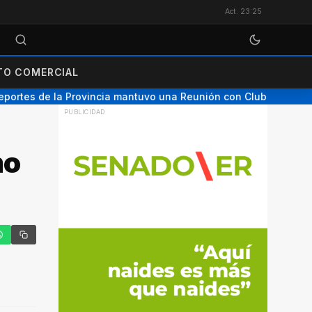
Act. 23:25
O COMERCIAL
ortes de la Provincia mantuvo una Reunión con Clubes de Nogo
mo
tter
hatsApp
Copiar enlace