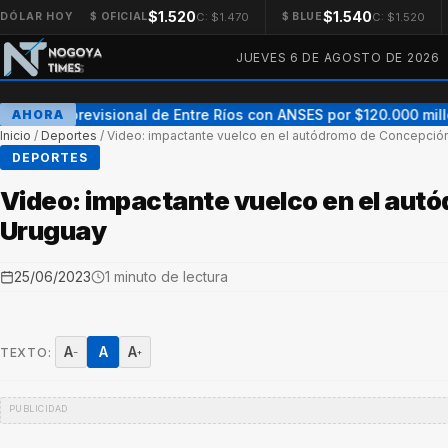
$1.520
$1.540
C: $1.470
C: $1.520
DÓLAR HOY
$ OFICIAL
$ BLUE
JUEVES 6 DE AGOSTO DE 2026
Acuerdo previsional de Entre Ríos con ANSES por $120.000 millone
AHORA
Inicio
/
Deportes
/
Video: impactante vuelco en el autódromo de Concepció
DEPORTES
Video: impactante vuelco en el aut
Uruguay
25/06/2023
1 minuto de lectura
A
A
A
TEXTO:
−
+