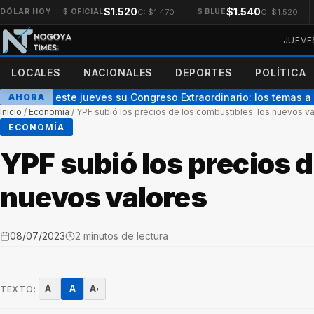
$1.520
$1.540
C: $1.470
C: $1.520
DÓLAR HOY
$ OFICIAL
$ BLUE
JUEVE
LOCALES
NACIONALES
DEPORTES
POLÍTICA
 realiza este jueves su Congreso Extraordinario: los temas a de
AHORA
Inicio
/
Economía
/
YPF subió los precios de los combustibles: los nuevos v
ECONOMÍA
YPF subió los precios d
nuevos valores
08/07/2023
2 minutos de lectura
A
A
A
TEXTO:
−
+