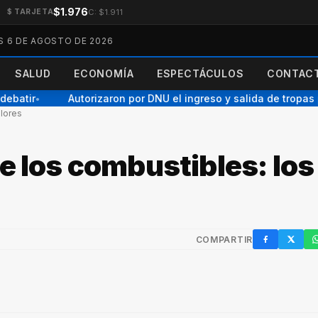
$1.976
C: $1.911
$ TARJETA
S 6 DE AGOSTO DE 2026
SALUD
ECONOMÍA
ESPECTÁCULOS
CONTACT
batir
Autorizaron por DNU el ingreso y salida de tropas par
●
alores
e los combustibles: los
COMPARTIR
Facebook
X / Twi
W