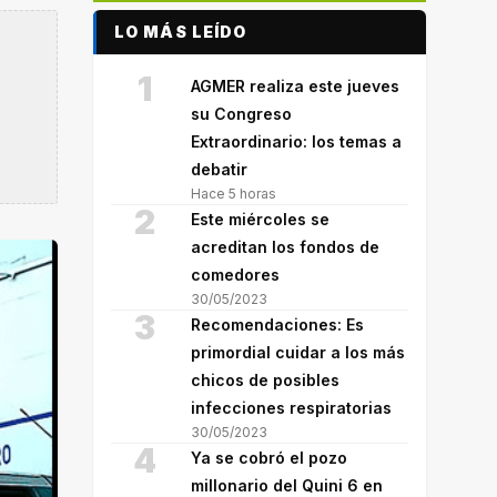
LO MÁS LEÍDO
1
AGMER realiza este jueves
su Congreso
Extraordinario: los temas a
debatir
Hace 5 horas
2
Este miércoles se
acreditan los fondos de
comedores
30/05/2023
3
Recomendaciones: Es
primordial cuidar a los más
chicos de posibles
infecciones respiratorias
30/05/2023
4
Ya se cobró el pozo
millonario del Quini 6 en