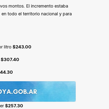
evos montos. El incremento estaba
n todo el territorio nacional y para
r litro
$243.00
r
$307.40
44.30
ler
$257.30