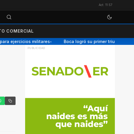
Act. 11:57
O COMERCIAL
a ejercicios militares
Boca logró su primer triunfo en el 
●
tter
hatsApp
Copiar enlace