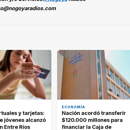
to@nogoyaradios.com
ECONOMÍA
rtuales y tarjetas:
Nación acordó transferir
re jóvenes alcanzó
$120.000 millones para
n Entre Ríos
financiar la Caja de