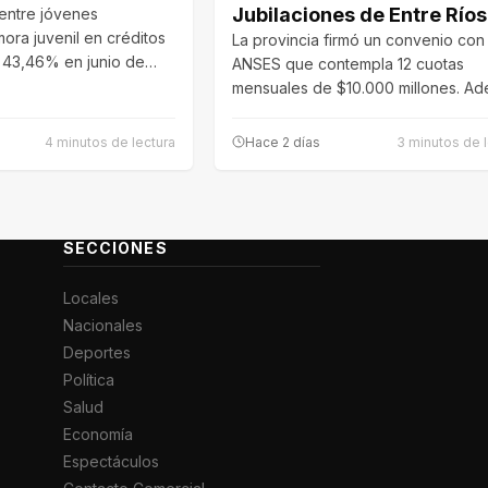
Jubilaciones de Entre Ríos
entre jóvenes
mora juvenil en créditos
La provincia firmó un convenio con
al 43,46% en junio de
ANSES que contempla 12 cuotas
mensuales de $10.000 millones. Ad
se auditarán…
4 minutos de lectura
Hace 2 días
3 minutos de l
SECCIONES
Locales
Nacionales
Deportes
Política
Salud
Economía
Espectáculos