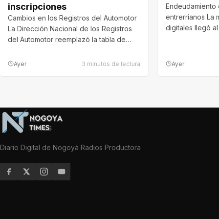
inscripciones
Endeudamiento 
entrerrianos La 
Cambios en los Registros del Automotor
digitales llegó 
La Dirección Nacional de los Registros
2026 en…
del Automotor reemplazó la tabla de…
Ayer
3 minutos de lectura
Ayer
Diario Digital de Nogoyá Radios Productora