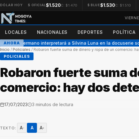
$1.520
$1.530
C: $1.470
C: $1.510
DÓLAR HOY
$ OFICIAL
$ BLUE
VIERN
LOCALES
NACIONALES
DEPORTES
POLÍTICA
 Gran Hermano interpretará a Silvina Luna en la docuserie sobre
AHORA
Inicio
/
Policiales
/
Robaron fuerte suma de dinero y ropa de un comercio: h
POLICIALES
Robaron fuerte suma de
comercio: hay dos det
17/07/2023
3 minutos de lectura
A
A
A
TEXTO:
−
+