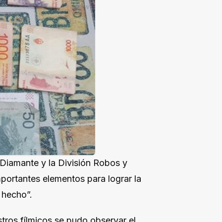
 Diamante y la División Robos y
mportantes elementos para lograr la
 hecho”.
stros fílmicos se pudo observar el