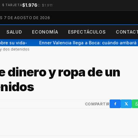
$1.976
C: $1.911
$ TARJETA
ES 7 DE AGOSTO DE 2026
SALUD
ECONOMÍA
ESPECTÁCULOS
CONTACT
 su vida
Enner Valencia llega a Boca: cuándo arribará y p
●
ay dos detenidos
 dinero y ropa de un
enidos
COMPARTIR
Facebook
X / Twi
W