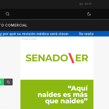
Act. 00:01
O COMERCIAL
or qué su revisión médica será clave
Se realizará una Char
●
tter
hatsApp
Copiar enlace