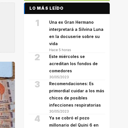
LO MÁS LEÍDO
1
Una ex Gran Hermano
interpretará a Silvina Luna
en la docuserie sobre su
vida
Hace 5 horas
2
Este miércoles se
acreditan los fondos de
comedores
30/05/2023
3
Recomendaciones: Es
primordial cuidar a los más
chicos de posibles
infecciones respiratorias
30/05/2023
4
Ya se cobró el pozo
millonario del Quini 6 en