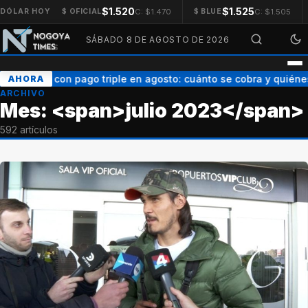
$1.520
$1.525
C: $1.470
C: $1.505
DÓLAR HOY
$ OFICIAL
$ BLUE
SÁBADO 8 DE AGOSTO DE 2026
AUH con pago triple en agosto: cuánto se cobra y quiéne
AHORA
ARCHIVO
Mes: <span>julio 2023</span>
592 artículos