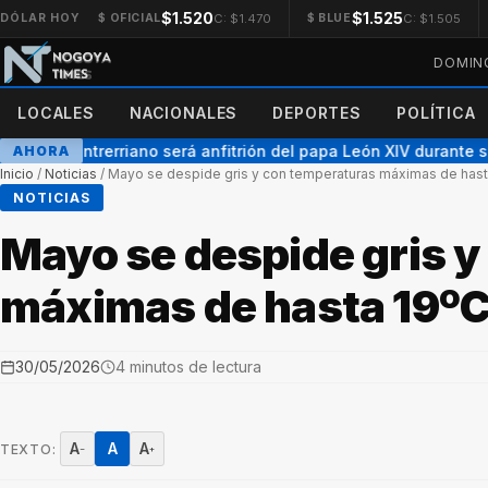
$1.520
$1.525
C: $1.470
C: $1.505
DÓLAR HOY
$ OFICIAL
$ BLUE
DOMING
LOCALES
NACIONALES
DEPORTES
POLÍTICA
bispo entrerriano será anfitrión del papa León XIV durante su hi
AHORA
Inicio
/
Noticias
/
Mayo se despide gris y con temperaturas máximas de hast
NOTICIAS
Mayo se despide gris 
máximas de hasta 19º
30/05/2026
4 minutos de lectura
A
A
A
TEXTO:
−
+