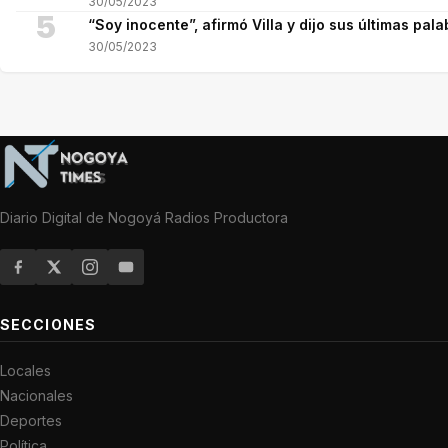
30/05/2023
5
“Soy inocente”, afirmó Villa y dijo sus últimas pala
30/05/2023
Diario Digital de Nogoyá Radios Productora
SECCIONES
Locales
Nacionales
Deportes
Política