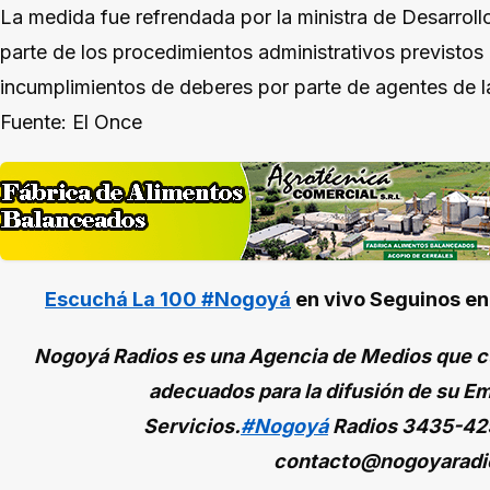
La medida fue refrendada por la ministra de Desarrol
parte de los procedimientos administrativos previstos 
incumplimientos de deberes por parte de agentes de la
Fuente: El Once
Escuchá La 100 #Nogoyá
en vivo
Seguinos e
Nogoyá Radios es una Agencia de Medios que cu
adecuados para la difusión de su Em
Servicios.
#Nogoyá
Radios
3435-42
contacto@nogoyaradi