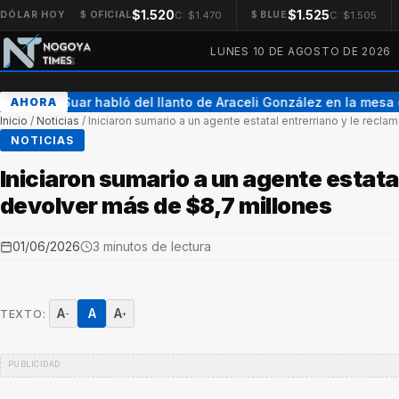
$1.520
$1.525
C: $1.470
C: $1.505
DÓLAR HOY
$ OFICIAL
$ BLUE
LUNES 10 DE AGOSTO DE 2026
Adrián Suar habló del llanto de Araceli González en la mesa 
AHORA
Inicio
/
Noticias
/
Iniciaron sumario a un agente estatal entrerriano y le recl
NOTICIAS
Iniciaron sumario a un agente estata
devolver más de $8,7 millones
01/06/2026
3 minutos de lectura
A
A
A
TEXTO:
−
+