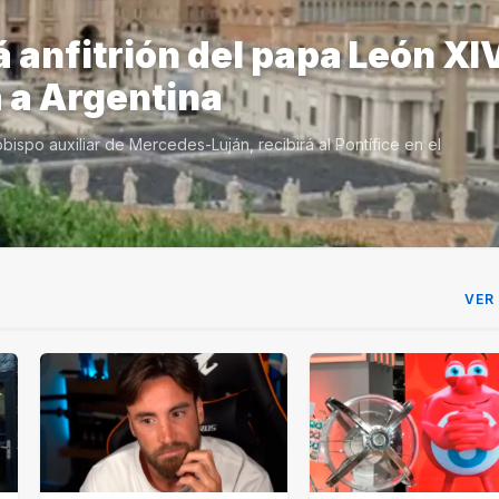
 anfitrión del papa León XI
a a Argentina
bispo auxiliar de Mercedes-Luján, recibirá al Pontífice en el
VER