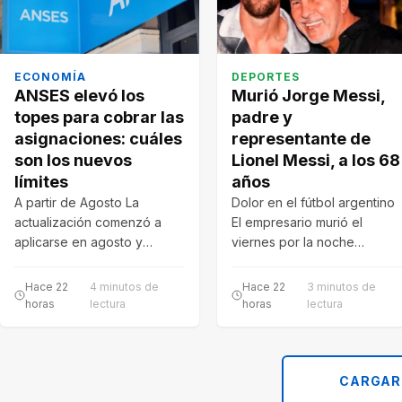
ECONOMÍA
DEPORTES
ANSES elevó los
Murió Jorge Messi,
topes para cobrar las
padre y
asignaciones: cuáles
representante de
son los nuevos
Lionel Messi, a los 68
límites
años
A partir de Agosto La
Dolor en el fútbol argentino
actualización comenzó a
El empresario murió el
aplicarse en agosto y
viernes por la noche
alcanza a trabajadores
mientras permanecía
registrados, monotributistas
internado en un…
Hace 22
4 minutos de
Hace 22
3 minutos de
y…
horas
lectura
horas
lectura
CARGAR