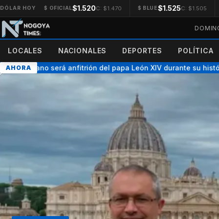
$1.520
$1.525
C: $1.470
C: $1.505
DÓLAR HOY
$ OFICIAL
$ BLUE
DOMING
LOCALES
NACIONALES
DEPORTES
POLÍTICA
ntrerriano será anfitrión del papa León XIV durante su histórica
AHORA