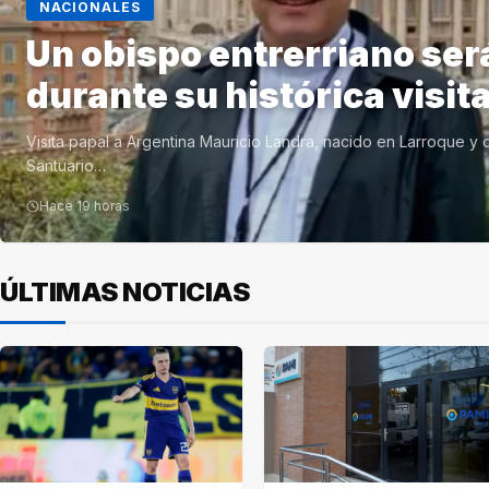
NACIONALES
Un obispo entrerriano será
durante su histórica visit
Visita papal a Argentina Mauricio Landra, nacido en Larroque y o
Santuario…
Hace 19 horas
ÚLTIMAS NOTICIAS