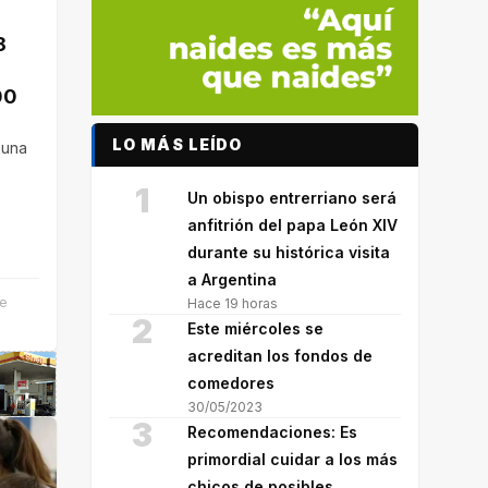
8
00
LO MÁS LEÍDO
 una
1
Un obispo entrerriano será
y…
anfitrión del papa León XIV
durante su histórica visita
a Argentina
de
Hace 19 horas
2
Este miércoles se
acreditan los fondos de
comedores
30/05/2023
3
Recomendaciones: Es
primordial cuidar a los más
chicos de posibles