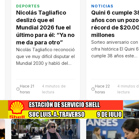
DEPORTES
NOTICIAS
Nicolás Tagliafico
Quini 6 cumple 3
deslizó que el
años con un pozo
Mundial 2026 fue el
récord de $20.0
último para él: “Ya no
millones
me da para otro”
Sorteo aniversario con
cifra histórica El Quini 6
Nicolás Tagliafico reconoció
cumple 38 años este
que ve muy difícil disputar el
domingo 9 de agosto 
Mundial 2030 y habló del
final de una etapa…
Hace 21
4 minutos de
Hace 22
4 minutos 
horas
lectura
horas
lectura