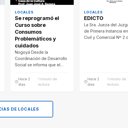
LOCALES
LOCALES
Se reprogramó el
EDICTO
Curso sobre
La Sra. Jueza del Juz
de Primera Instancia en
Consumos
Civil y Comercial Nº 2 
Problemáticos y
esta Jurisdicción,…
cuidados
Nogoyá Desde la
Coordinación de Desarrollo
Social se informa que el
Curso sobre Consumos
Problemáticos y Cuidados
Hace 2
1 minuto de
Hace 2
1 minuto de
en…
días
lectura
días
lectura
CIAS DE LOCALES