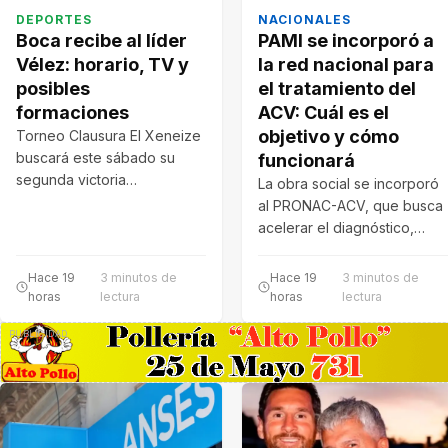
DEPORTES
NACIONALES
Boca recibe al líder
PAMI se incorporó a
Vélez: horario, TV y
la red nacional para
posibles
el tratamiento del
formaciones
ACV: Cuál es el
objetivo y cómo
Torneo Clausura El Xeneize
buscará este sábado su
funcionará
segunda victoria
La obra social se incorporó
consecutiva frente al único
al PRONAC-ACV, que busca
equipo de la Zona…
acelerar el diagnóstico,
tratamiento y rehabilitación
de pacientes. El…
Hace 19
3 minutos de
Hace 19
3 minutos de
horas
lectura
horas
lectura