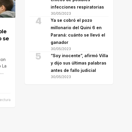
infecciones respiratorias
30/05/2023
4
Ya se cobró el pozo
millonario del Quini 6 en
ple
Paraná: cuánto se llevó el
o se
ganador
30/05/2023
5
“Soy inocente”, afirmó Villa
con
y dijo sus últimas palabras
o La
antes de fallo judicial
n
30/05/2023
ectura