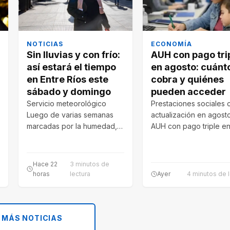
NOTICIAS
ECONOMÍA
Sin lluvias y con frío:
AUH con pago tri
así estará el tiempo
en agosto: cuánt
en Entre Ríos este
cobra y quiénes
sábado y domingo
pueden acceder
Servicio meteorológico
Prestaciones sociales 
Luego de varias semanas
actualización en agost
marcadas por la humedad,
AUH con pago triple e
la nubosidad y algunas
agosto permitirá que
precipitaciones, la provincia
determinadas familias
tendrá…
reciban…
Hace 22
3 minutos de
horas
lectura
Ayer
4 minutos de l
 MÁS NOTICIAS