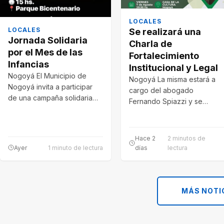
LOCALES
LOCALES
Se realizará una
Jornada Solidaria
Charla de
por el Mes de las
Fortalecimiento
Infancias
Institucional y Legal
Nogoyá El Municipio de
Nogoyá La misma estará a
Nogoyá invita a participar
cargo del abogado
de una campaña solidaria
Fernando Spiazzi y se
de recolección de juguetes,
llevara a cabo en las
con el…
instalaciones…
Hace 2
2 minutos de
Ayer
1 minuto de lectura
días
lectura
MÁS NOTI