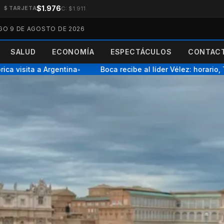
$1.976
C: $1.911
$ TARJETA
O 9 DE AGOSTO DE 2026
SALUD
ECONOMÍA
ESPECTÁCULOS
CONTACT
 visita a Argentina
Boca recibe al líder Vélez: horario, TV
●