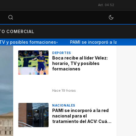
Act. 04:52
O COMERCIAL
 y posibles formaciones
PAMI se incorporó a la red naciona
●
DEPORTES
Boca recibe al líder Vélez:
horario, TV y posibles
formaciones
Hace 19 horas
NACIONALES
PAMI se incorporó a la red
nacional para el
tratamiento del ACV: Cuál
es el objetivo y cómo
funcionará