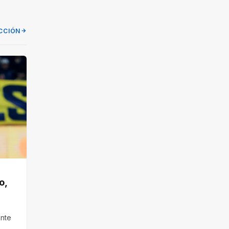
CCIÓN
o,
ente