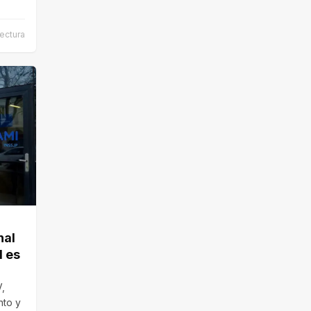
ectura
nal
l es
V,
nto y