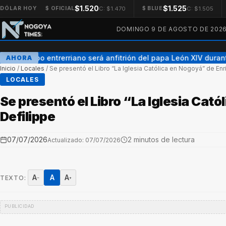
$1.520
$1.525
C: $1.470
C: $1.505
DÓLAR HOY
$ OFICIAL
$ BLUE
DOMINGO 9 DE AGOSTO DE 202
Un obispo entrerriano será anfitrión del papa León XIV durante s
AHORA
Inicio
/
Locales
/
Se presentó el Libro “La Iglesia Católica en Nogoyá” de Enr
LOCALES
Se presentó el Libro “La Iglesia Cat
Defilippe
07/07/2026
2 minutos de lectura
Actualizado: 07/07/2026
A
A
A
TEXTO:
−
+