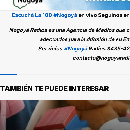
Escuchá La 100 #Nogoyá
en vivo
Seguinos e
Nogoyá Radios es una Agencia de Medios que cu
adecuados para la difusión de su Em
Servicios.
#Nogoyá
Radios
3435-42
contacto@nogoyaradi
TAMBIÉN TE PUEDE INTERESAR