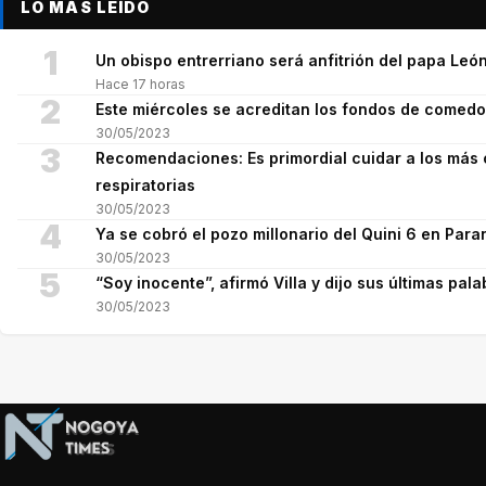
LO MÁS LEÍDO
1
Un obispo entrerriano será anfitrión del papa León
Hace 17 horas
2
Este miércoles se acreditan los fondos de comed
30/05/2023
3
Recomendaciones: Es primordial cuidar a los más 
respiratorias
30/05/2023
4
Ya se cobró el pozo millonario del Quini 6 en Para
30/05/2023
5
“Soy inocente”, afirmó Villa y dijo sus últimas pala
30/05/2023