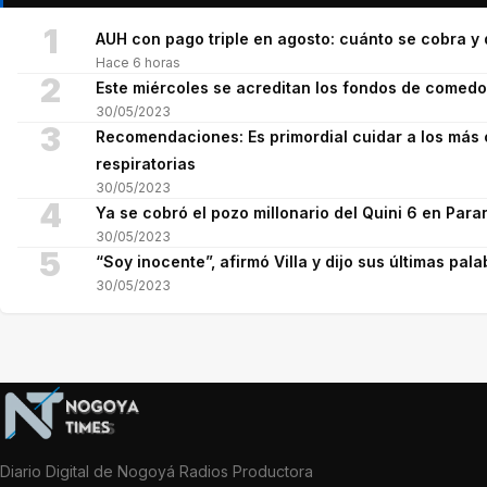
1
AUH con pago triple en agosto: cuánto se cobra 
Hace 6 horas
2
Este miércoles se acreditan los fondos de comed
30/05/2023
3
Recomendaciones: Es primordial cuidar a los más 
respiratorias
30/05/2023
4
Ya se cobró el pozo millonario del Quini 6 en Para
30/05/2023
5
“Soy inocente”, afirmó Villa y dijo sus últimas pala
30/05/2023
Diario Digital de Nogoyá Radios Productora