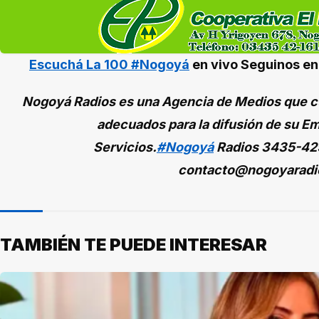
Escuchá La 100 #Nogoyá
en vivo
Seguinos e
Nogoyá Radios es una Agencia de Medios que cu
adecuados para la difusión de su Em
Servicios.
#Nogoyá
Radios
3435-42
contacto@nogoyaradi
TAMBIÉN TE PUEDE INTERESAR