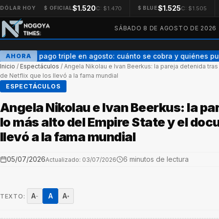
$1.520
$1.525
C: $1.470
C: $1.505
DÓLAR HOY
$ OFICIAL
$ BLUE
SÁBADO 8 DE AGOSTO DE 2026
AUH con pago triple en agosto: cuánto se cobra y quiénes pue
AHORA
Inicio
/
Espectáculos
/
Angela Nikolau e Ivan Beerkus: la pareja detenida tras
de Netflix que los llevó a la fama mundial
ESPECTÁCULOS
Angela Nikolau e Ivan Beerkus: la par
lo más alto del Empire State y el doc
llevó a la fama mundial
05/07/2026
6 minutos de lectura
Actualizado: 03/07/2026
A
A
A
TEXTO:
−
+