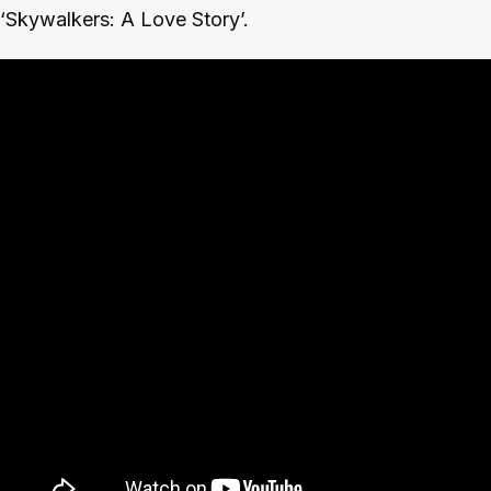
‘Skywalkers: A Love Story’.