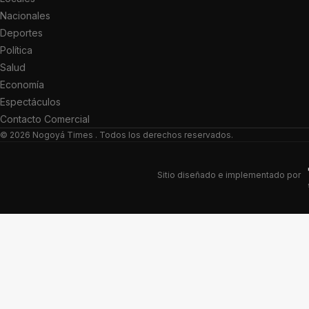
Nacionales
Deportes
Política
Salud
Economía
Espectáculos
Contacto Comercial
© 2026
Nogoyá Times
. Todos los derechos reservados.
Sitio diseñado e implementado por