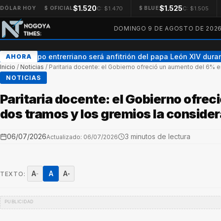
$1.520
$1.525
C: $1.470
C: $1.505
DÓLAR HOY
$ OFICIAL
$ BLUE
DOMINGO 9 DE AGOSTO DE 202
Un obispo entrerriano será anfitrión del papa León XIV durante
AHORA
Inicio
/
Noticias
/
Paritaria docente: el Gobierno ofreció un aumento del 6% e
NOTICIAS
Paritaria docente: el Gobierno ofre
dos tramos y los gremios la consider
06/07/2026
3 minutos de lectura
Actualizado: 06/07/2026
A
A
A
TEXTO:
−
+