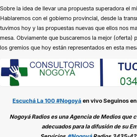
Sobre la idea de llevar una propuesta superadora el mi
Hablaremos con el gobierno provincial, desde la tran
tuvimos hoy y las propuestas nuevas que ellos nos ma
mesa. Obviamente que buscaremos la mejor (oferta) p
los gremios que hoy están representados en esta mesa
Escuchá La 100 #Nogoyá
en vivo
Seguinos e
Nogoyá Radios es una Agencia de Medios que cu
adecuados para la difusión de su Em
Servicios.
#Nogoyá
Radios
3435-42