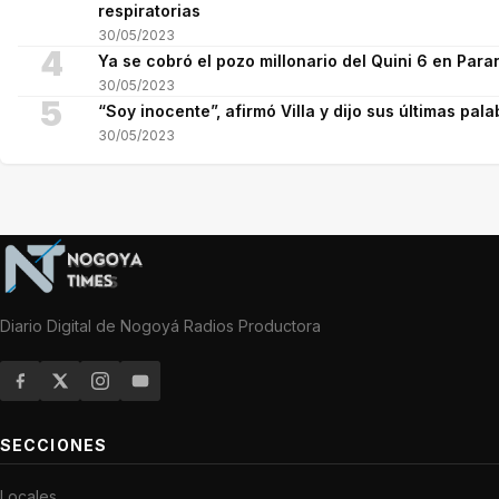
respiratorias
30/05/2023
4
Ya se cobró el pozo millonario del Quini 6 en Para
30/05/2023
5
“Soy inocente”, afirmó Villa y dijo sus últimas pala
30/05/2023
Diario Digital de Nogoyá Radios Productora
SECCIONES
Locales