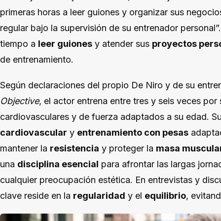
primeras horas a leer guiones y organizar sus negocios
regular bajo la supervisión de su entrenador personal
tiempo a
leer guiones
y atender sus
proyectos pers
de entrenamiento.
Según declaraciones del propio De Niro y de su entr
Objective
, el actor entrena entre tres y seis veces po
cardiovasculares y de fuerza adaptados a su edad. Su
cardiovascular
y
entrenamiento con pesas
adaptad
mantener la
resistencia
y proteger la
masa muscula
una
disciplina esencial
para afrontar las largas jorn
cualquier preocupación estética. En entrevistas y dis
clave reside en la
regularidad
y el
equilibrio
, evitan