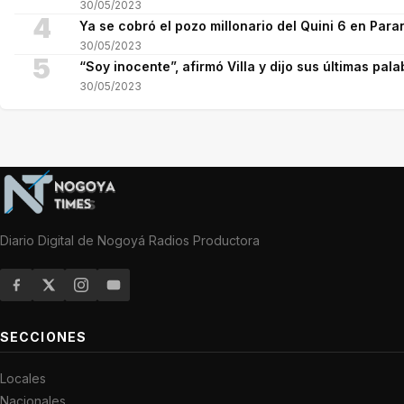
30/05/2023
4
Ya se cobró el pozo millonario del Quini 6 en Para
30/05/2023
5
“Soy inocente”, afirmó Villa y dijo sus últimas pala
30/05/2023
Diario Digital de Nogoyá Radios Productora
SECCIONES
Locales
Nacionales