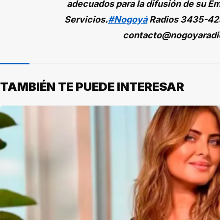
adecuados para la difusión de su Em
Servicios.
#Nogoyá
Radios
3435-42
contacto@nogoyaradi
TAMBIÉN TE PUEDE INTERESAR