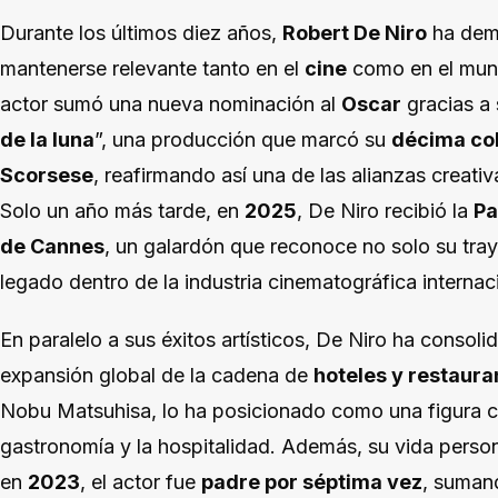
Durante los últimos diez años,
Robert De Niro
ha dem
mantenerse relevante tanto en el
cine
como en el mun
actor sumó una nueva nominación al
Oscar
gracias a 
de la luna
”, una producción que marcó su
décima co
Scorsese
, reafirmando así una de las alianzas crea
Solo un año más tarde, en
2025
, De Niro recibió la
Pa
de Cannes
, un galardón que reconoce no solo su traye
legado dentro de la industria cinematográfica internac
En paralelo a sus éxitos artísticos, De Niro ha consol
expansión global de la cadena de
hoteles y restaur
Nobu Matsuhisa, lo ha posicionado como una figura cla
gastronomía y la hospitalidad. Además, su vida perso
en
2023
, el actor fue
padre por séptima vez
, sumand