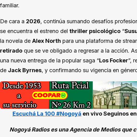
familiar.
De cara a
2026
, continúa sumando desafíos profesio
se encuentra el estreno del
thriller psicológico
“
Susu
la novela de
Alex North
para una plataforma de strea
retirado
que se ve obligado a regresar a la acción. A
una nueva entrega de la popular saga “
Los Focker
”, 
de
Jack Byrnes
, y confirmando su vigencia en género
Escuchá La 100 #Nogoyá
en vivo
Seguinos e
Nogoyá Radios es una Agencia de Medios que cu