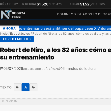
$1.520
$1.525
C: $1.470
C: $1.505
DÓLAR HOY
$ OFICIAL
$ BLUE
DOMINGO 9 DE AGOSTO DE 202
Un obispo entrerriano será anfitrión del papa León XIV durante 
AHORA
Inicio
/
Espectáculos
/
Robert de Niro, a los 82 años: cómo es su dieta y las
ESPECTÁCULOS
Robert de Niro, a los 82 años: cómo e
su entrenamiento
05/07/2026
6 minutos de lectura
Actualizado: 03/07/2026
A
A
A
TEXTO:
−
+