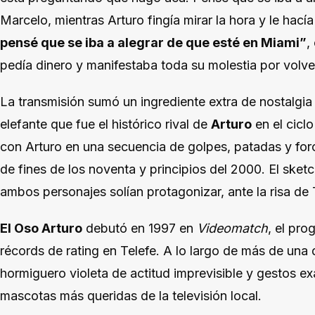
Marcelo, mientras Arturo fingía mirar la hora y le hac
pensé que se iba a alegrar de que esté en Miami”
,
pedía dinero y manifestaba toda su molestia por volver
La transmisión sumó un ingrediente extra de nostalgia
elefante que fue el histórico rival de
Arturo
en el cicl
con Arturo en una secuencia de golpes, patadas y force
de fines de los noventa y principios del 2000. El sket
ambos personajes solían protagonizar, ante la risa de T
El Oso Arturo
debutó en 1997 en
Videomatch
, el pr
récords de rating en Telefe. A lo largo de más de un
hormiguero violeta de actitud imprevisible y gestos e
mascotas más queridas de la televisión local.