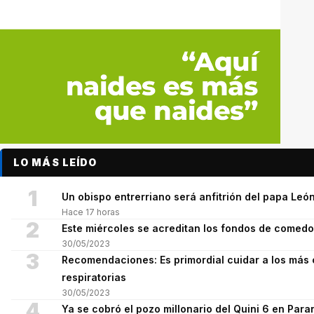
LO MÁS LEÍDO
1
Un obispo entrerriano será anfitrión del papa León
Hace 17 horas
2
Este miércoles se acreditan los fondos de comed
30/05/2023
3
Recomendaciones: Es primordial cuidar a los más 
respiratorias
30/05/2023
4
Ya se cobró el pozo millonario del Quini 6 en Para