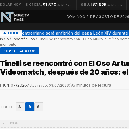
$1.520
$1.525
C: $1.470
C: $1.505
DÓLAR HOY
$ OFICIAL
$ BLUE
DOMINGO 9 DE AGOSTO DE 202
n obispo entrerriano será anfitrión del papa León XIV durante su
AHORA
Inicio
/
Espectáculos
/
Tinelli se reencontró con El Oso Arturo, el mítico pe
momento
ESPECTÁCULOS
Tinelli se reencontró con El Oso Artu
Videomatch, después de 20 años: e
04/07/2026
5 minutos de lectura
Actualizado: 03/07/2026
A
A
A
TEXTO:
−
+