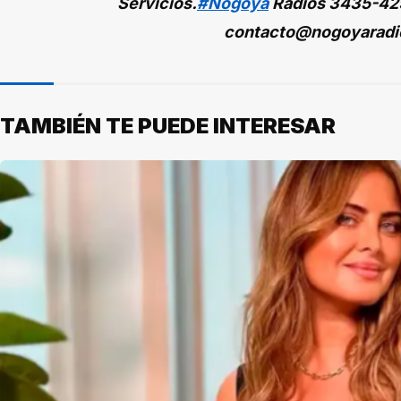
Servicios.
#Nogoyá
Radios
3435-42
contacto@nogoyaradi
TAMBIÉN TE PUEDE INTERESAR