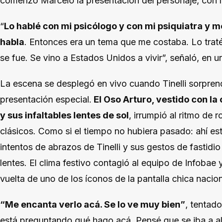
comenzó Marcelo la presentación del personaje, con
“
Lo hablé con mi psicólogo y con mi psiquiatra y me
habla
. Entonces era un tema que me costaba. Lo traté
se fue. Se vino a Estados Unidos a vivir”, señaló, en 
La escena se desplegó en vivo cuando Tinelli sorpren
presentación especial.
El Oso Arturo, vestido con la
y sus infaltables lentes de sol
, irrumpió al ritmo de 
clásicos. Como si el tiempo no hubiera pasado: ahí es
intentos de abrazos de Tinelli y sus gestos de fastidi
lentes. El clima festivo contagió al equipo de Infobae y
vuelta de uno de los íconos de la pantalla chica nacion
“Me encanta verlo acá. Se lo ve muy bien”
, tentad
está preguntando qué hago acá. Pensé que se iba a ale