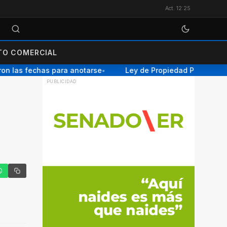
Act. 12:25
O COMERCIAL
n las fechas para anotarse
Ley de Propiedad Privada: el 
●
tter
hatsApp
Copiar enlace