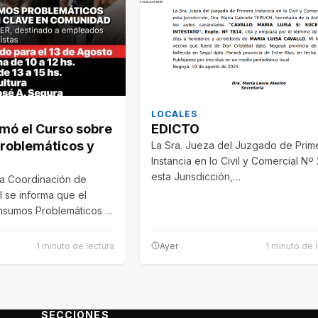
LOCALES
mó el Curso sobre
EDICTO
roblemáticos y
La Sra. Jueza del Juzgado de Prim
Instancia en lo Civil y Comercial Nº
esta Jurisdicción,…
a Coordinación de
l se informa que el
nsumos Problemáticos y
1 minuto de lectura
Ayer
1 minuto de 
SECCIONES