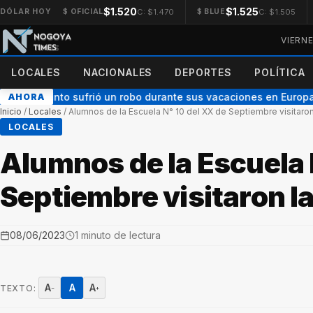
$1.520
$1.525
C: $1.470
C: $1.505
DÓLAR HOY
$ OFICIAL
$ BLUE
VIERN
LOCALES
NACIONALES
DEPORTES
POLÍTICA
co Colapinto sufrió un robo durante sus vacaciones en Europa
AHORA
●
Inicio
/
Locales
/
Alumnos de la Escuela N° 10 del XX de Septiembre visitaron
LOCALES
Alumnos de la Escuela 
Septiembre visitaron l
08/06/2023
1 minuto de lectura
A
A
A
TEXTO:
−
+