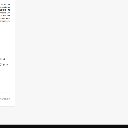
era
 2 de
lectura