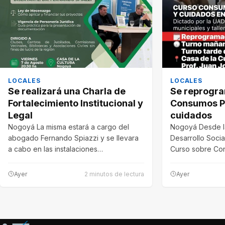
LOCALES
LOCALES
Se realizará una Charla de
Se reprogra
Fortalecimiento Institucional y
Consumos P
Legal
cuidados
Nogoyá La misma estará a cargo del
Nogoyá Desde l
abogado Fernando Spiazzi y se llevara
Desarrollo Socia
a cabo en las instalaciones…
Curso sobre Co
Cuidados en…
Ayer
2 minutos de lectura
Ayer