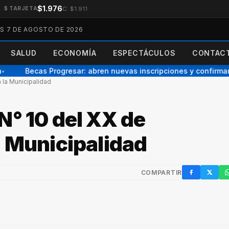
$1.976
C: $1.911
$ TARJETA
ES 7 DE AGOSTO DE 2026
SALUD
ECONOMÍA
ESPECTÁCULOS
CONTACT
Becas Progresar: abren nuevas inscripciones y confirmaro
 la Municipalidad
N° 10 del XX de
a Municipalidad
COMPARTIR
Facebook
X / Twi
W