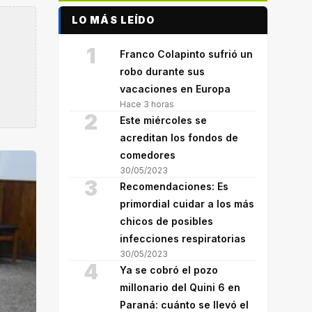
LO MÁS LEÍDO
1
Franco Colapinto sufrió un
robo durante sus
vacaciones en Europa
Hace 3 horas
2
Este miércoles se
acreditan los fondos de
comedores
30/05/2023
3
Recomendaciones: Es
primordial cuidar a los más
chicos de posibles
infecciones respiratorias
30/05/2023
4
Ya se cobró el pozo
millonario del Quini 6 en
Paraná: cuánto se llevó el