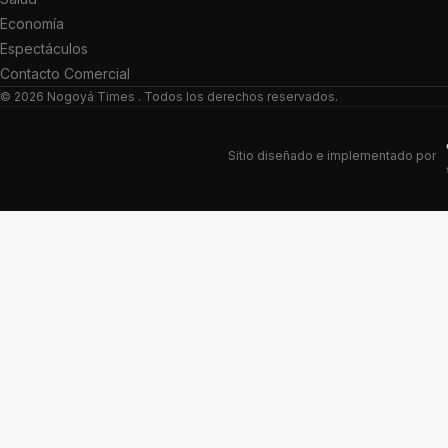
Economía
Espectáculos
Contacto Comercial
© 2026
Nogoyá Times
. Todos los derechos reservados.
Sitio diseñado e implementado por