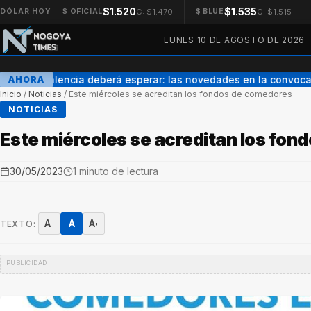
$1.520
$1.535
C: $1.470
C: $1.515
DÓLAR HOY
$ OFICIAL
$ BLUE
LUNES 10 DE AGOSTO DE 2026
Enner Valencia deberá esperar: las novedades en la convocat
AHORA
Inicio
/
Noticias
/
Este miércoles se acreditan los fondos de comedores
NOTICIAS
Este miércoles se acreditan los fo
30/05/2023
1 minuto de lectura
A
A
A
TEXTO:
−
+