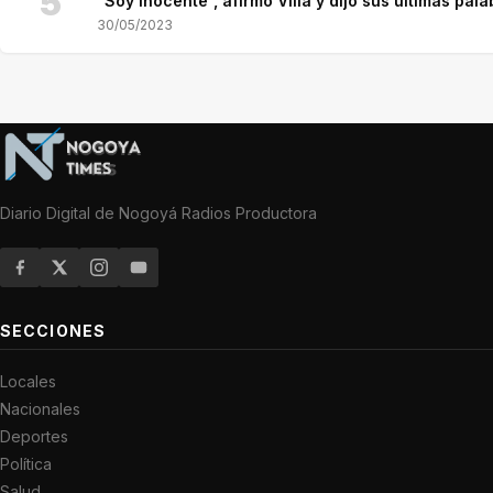
5
“Soy inocente”, afirmó Villa y dijo sus últimas pala
30/05/2023
Diario Digital de Nogoyá Radios Productora
SECCIONES
Locales
Nacionales
Deportes
Política
Salud