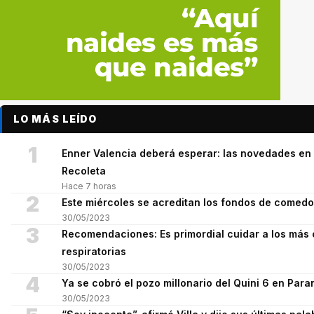
LO MÁS LEÍDO
1
Enner Valencia deberá esperar: las novedades en 
Recoleta
Hace 7 horas
2
Este miércoles se acreditan los fondos de comed
30/05/2023
3
Recomendaciones: Es primordial cuidar a los más 
respiratorias
30/05/2023
4
Ya se cobró el pozo millonario del Quini 6 en Para
30/05/2023